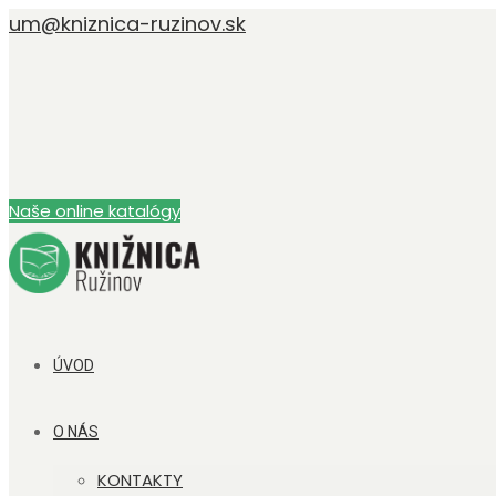
um@kniznica-ruzinov.sk
Naše online katalógy
ÚVOD
O NÁS
KONTAKTY