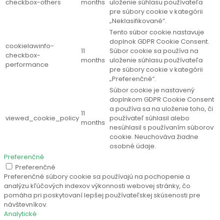
checkbox-others
months
uloženie súhlasu používateľa
pre súbory cookie v kategórii
„Neklasifikované“.
Tento súbor cookie nastavuje
doplnok GDPR Cookie Consent.
cookielawinfo-
11
Súbor cookie sa používa na
checkbox-
months
uloženie súhlasu používateľa
performance
pre súbory cookie v kategórii
„Preferenčné“.
Súbor cookie je nastavený
doplnkom GDPR Cookie Consent
a používa sa na uloženie toho, či
11
viewed_cookie_policy
používateľ súhlasil alebo
months
nesúhlasil s používaním súborov
cookie. Neuchováva žiadne
osobné údaje.
Preferenčné
Preferenčné
Preferenčné súbory cookie sa používajú na pochopenie a
analýzu kľúčových indexov výkonnosti webovej stránky, čo
pomáha pri poskytovaní lepšej používateľskej skúsenosti pre
návštevníkov.
Analytické