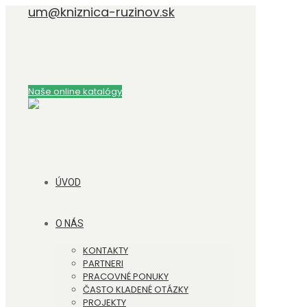
um@kniznica-ruzinov.sk
Naše online katalógy
ÚVOD
O NÁS
KONTAKTY
PARTNERI
PRACOVNÉ PONUKY
ČASTO KLADENÉ OTÁZKY
PROJEKTY