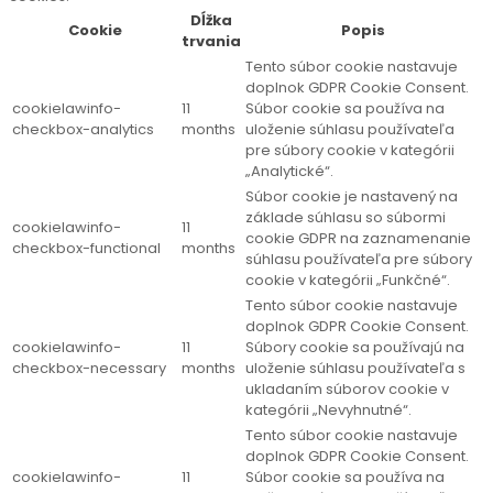
Dĺžka
Cookie
Popis
trvania
Tento súbor cookie nastavuje
doplnok GDPR Cookie Consent.
cookielawinfo-
11
Súbor cookie sa používa na
checkbox-analytics
months
uloženie súhlasu používateľa
pre súbory cookie v kategórii
„Analytické“.
Súbor cookie je nastavený na
základe súhlasu so súbormi
cookielawinfo-
11
cookie GDPR na zaznamenanie
checkbox-functional
months
súhlasu používateľa pre súbory
cookie v kategórii „Funkčné“.
Tento súbor cookie nastavuje
doplnok GDPR Cookie Consent.
cookielawinfo-
11
Súbory cookie sa používajú na
checkbox-necessary
months
uloženie súhlasu používateľa s
ukladaním súborov cookie v
kategórii „Nevyhnutné“.
Tento súbor cookie nastavuje
doplnok GDPR Cookie Consent.
cookielawinfo-
11
Súbor cookie sa používa na