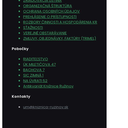
ZRIAĎOVACIA LISTINA
ORGANIZAČNÁ ŠTRUKTÚRA
OCHRANA OSOBNÝCH ÚDAJOV
PREHLÁSENIE O PRÍSTUPNOSTI
ROZBORY ČINNOSTI A HOSPODÁRENIA KR
SŤAŽNOSTI
VEREJNÉ OBSTARÁVANIE
ZMLUVY, OBJEDNÁVKY, FAKTÚRY (TRIMEL)
Pobočky
RIADITEĽSTVO
ÚK MILETIČOVA 47
BACHOVA 7
SIC ZIMNÁ 1
NA ÚVRATI 52
Antikvariát Knižnice Ružinov
Kontakty
um@kniznica-ruzinov.sk