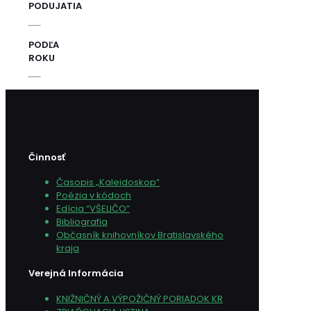
PODUJATIA
PODĽA
ROKU
Činnosť
Časopis „Kaleidoskop“
Poézia v kódoch
Edícia “VŠELIČO”
Bibliografia
Občasník knihovníkov Bratislavského
kraja
Verejná Informácia
KNIŽNIČNÝ A VÝPOŽIČNÝ PORIADOK KR