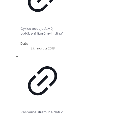
Cyklus podujatí „Môj
obľúbený literárny hrdina“
Date
27. marca 2018
Vesmírne stretnutie detí v