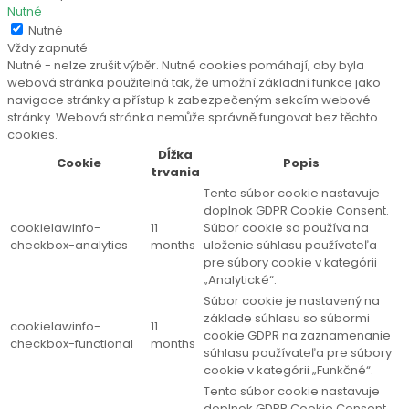
Nutné
Nutné
Vždy zapnuté
Nutné - nelze zrušit výběr. Nutné cookies pomáhají, aby byla
webová stránka použitelná tak, že umožní základní funkce jako
navigace stránky a přístup k zabezpečeným sekcím webové
stránky. Webová stránka nemůže správně fungovat bez těchto
cookies.
Dĺžka
Cookie
Popis
trvania
Tento súbor cookie nastavuje
doplnok GDPR Cookie Consent.
cookielawinfo-
11
Súbor cookie sa používa na
checkbox-analytics
months
uloženie súhlasu používateľa
pre súbory cookie v kategórii
„Analytické“.
Súbor cookie je nastavený na
základe súhlasu so súbormi
cookielawinfo-
11
cookie GDPR na zaznamenanie
checkbox-functional
months
súhlasu používateľa pre súbory
cookie v kategórii „Funkčné“.
Tento súbor cookie nastavuje
doplnok GDPR Cookie Consent.