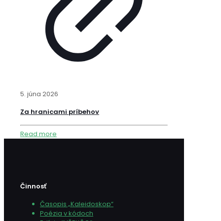
5. júna 2026
Za hranicami príbehov
Read more
Činnosť
Časopis „Kaleidoskop“
Poézia v kódoch