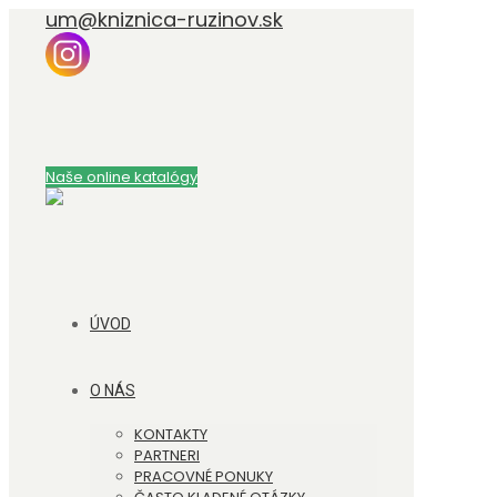
um@kniznica-ruzinov.sk
Naše online katalógy
ÚVOD
O NÁS
KONTAKTY
PARTNERI
PRACOVNÉ PONUKY