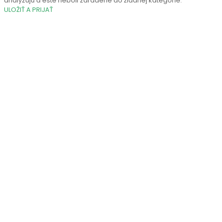
analyzujú a ešte neboli zaradené do žiadnej kategórie.
ULOŽIŤ A PRIJAŤ