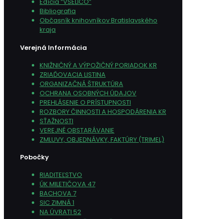
Edícia “VŠELIČO”
Bibliografia
Občasník knihovníkov Bratislavského
kraja
Verejná Informácia
KNIŽNIČNÝ A VÝPOŽIČNÝ PORIADOK KR
ZRIAĎOVACIA LISTINA
ORGANIZAČNÁ ŠTRUKTÚRA
OCHRANA OSOBNÝCH ÚDAJOV
PREHLÁSENIE O PRÍSTUPNOSTI
ROZBORY ČINNOSTI A HOSPODÁRENIA KR
SŤAŽNOSTI
VEREJNÉ OBSTARÁVANIE
ZMLUVY, OBJEDNÁVKY, FAKTÚRY (TRIMEL)
Pobočky
RIADITEĽSTVO
ÚK MILETIČOVA 47
BACHOVA 7
SIC ZIMNÁ 1
NA ÚVRATI 52