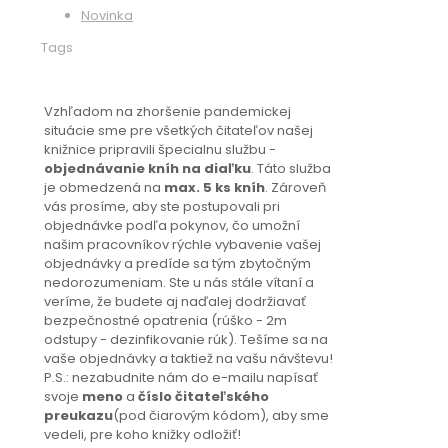
Novinka
Tags
Vzhľadom na zhoršenie pandemickej
situácie sme pre všetkých čitateľov našej
knižnice pripravili špecialnu službu -
objednávanie kníh na diaľku
. Táto služba
je obmedzená na
max. 5 ks kníh
. Zároveň
vás prosíme, aby ste postupovali pri
objednávke podľa pokynov, čo umožní
našim pracovníkov rýchle vybavenie vašej
objednávky a predíde sa tým zbytočným
nedorozumeniam. Ste u nás stále vítaní a
veríme, že budete aj naďalej dodržiavať
bezpečnostné opatrenia (rúško - 2m
odstupy - dezinfikovanie rúk). Tešíme sa na
vaše objednávky a taktiež na vašu návštevu!
P.S.: nezabudnite nám do e-mailu napísať
svoje
meno
a
číslo čitateľského
preukazu
(pod čiarovým kódom), aby sme
vedeli, pre koho knižky odložiť!