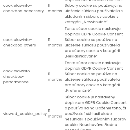
cookielawinfo-
11
Súbory cookie sa používajú na
checkbox-necessary
months
uloženie súhlasu používateľa s
ukladaním súborov cookie v
kategórii „Nevyhnutné“.
Tento súbor cookie nastavuje
doplnok GDPR Cookie Consent.
cookielawinfo-
11
Súbor cookie sa používa na
checkbox-others
months
uloženie súhlasu používateľa
pre súbory cookie v kategórii
„Neklasifikované“.
Tento súbor cookie nastavuje
doplnok GDPR Cookie Consent.
cookielawinfo-
11
Súbor cookie sa používa na
checkbox-
months
uloženie súhlasu používateľa
performance
pre súbory cookie v kategórii
„Preferenčné“.
Súbor cookie je nastavený
doplnkom GDPR Cookie Consent
a používa sa na uloženie toho, či
11
viewed_cookie_policy
používateľ súhlasil alebo
months
nesúhlasil s používaním súborov
cookie. Neuchováva žiadne