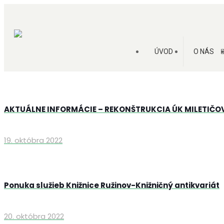
ÚVOD
O NÁS
AKTUÁLNE INFORMÁCIE – REKONŠTRUKCIA ÚK MILETIČO
19. októbra 2022
Ponuka služieb Knižnice Ružinov-Knižničný antikvariát
20. októbra 2022