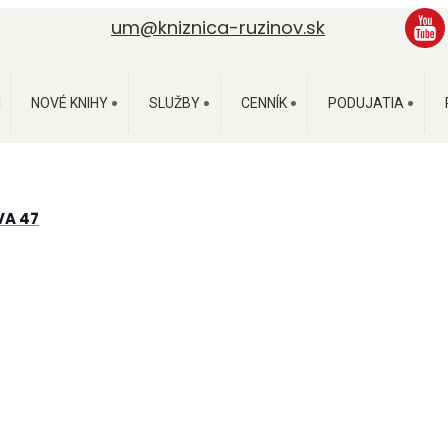
um@kniznica-ruzinov.sk
NOVÉ KNIHY
SLUŽBY
CENNÍK
PODUJATIA
VA 47