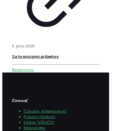
5. júna 2026
Za hranicami príbehov
Read more
Činnosť
Časopis „Kaleidoskop“
Poézia v kódoch
Edícia “VŠELIČO”
Bibliografia