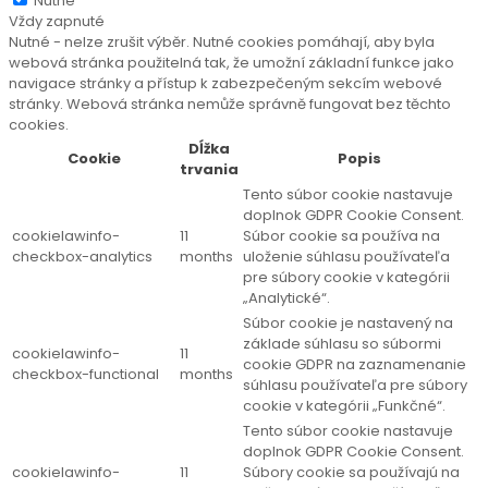
Nutné
Vždy zapnuté
Nutné - nelze zrušit výběr. Nutné cookies pomáhají, aby byla
webová stránka použitelná tak, že umožní základní funkce jako
navigace stránky a přístup k zabezpečeným sekcím webové
stránky. Webová stránka nemůže správně fungovat bez těchto
cookies.
Dĺžka
Cookie
Popis
trvania
Tento súbor cookie nastavuje
doplnok GDPR Cookie Consent.
cookielawinfo-
11
Súbor cookie sa používa na
checkbox-analytics
months
uloženie súhlasu používateľa
pre súbory cookie v kategórii
„Analytické“.
Súbor cookie je nastavený na
základe súhlasu so súbormi
cookielawinfo-
11
cookie GDPR na zaznamenanie
checkbox-functional
months
súhlasu používateľa pre súbory
cookie v kategórii „Funkčné“.
Tento súbor cookie nastavuje
doplnok GDPR Cookie Consent.
cookielawinfo-
11
Súbory cookie sa používajú na