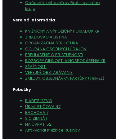
Občasník knihovníkov Bratislavského
kraja
Verejná Informácia
KNIŽNIČNÝ A VÝPOŽIČNÝ PORIADOK KR
ZRIAĎOVACIA LISTINA
ORGANIZAČNÁ ŠTRUKTÚRA
OCHRANA OSOBNÝCH ÚDAJOV
PREHLÁSENIE O PRÍSTUPNOSTI
ROZBORY ČINNOSTI A HOSPODÁRENIA KR
SŤAŽNOSTI
VEREJNÉ OBSTARÁVANIE
ZMLUVY, OBJEDNÁVKY, FAKTÚRY (TRIMEL)
Pobočky
RIADITEĽSTVO
ÚK MILETIČOVA 47
BACHOVA 7
SIC ZIMNÁ 1
NA ÚVRATI 52
Antikvariát Knižnice Ružinov