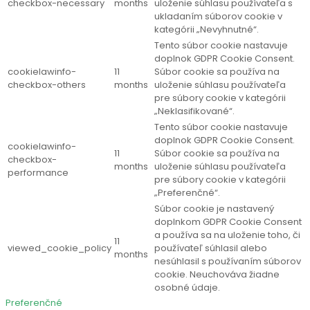
checkbox-necessary
months
uloženie súhlasu používateľa s
ukladaním súborov cookie v
kategórii „Nevyhnutné“.
Tento súbor cookie nastavuje
doplnok GDPR Cookie Consent.
cookielawinfo-
11
Súbor cookie sa používa na
checkbox-others
months
uloženie súhlasu používateľa
pre súbory cookie v kategórii
„Neklasifikované“.
Tento súbor cookie nastavuje
doplnok GDPR Cookie Consent.
cookielawinfo-
11
Súbor cookie sa používa na
checkbox-
months
uloženie súhlasu používateľa
performance
pre súbory cookie v kategórii
„Preferenčné“.
Súbor cookie je nastavený
doplnkom GDPR Cookie Consent
a používa sa na uloženie toho, či
11
viewed_cookie_policy
používateľ súhlasil alebo
months
nesúhlasil s používaním súborov
cookie. Neuchováva žiadne
osobné údaje.
Preferenčné