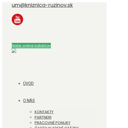
um@kniznica-ruzinov.sk
Naše online katalógy
ÚVOD
O NÁS
KONTAKTY
PARTNERI
PRACOVNÉ PONUKY