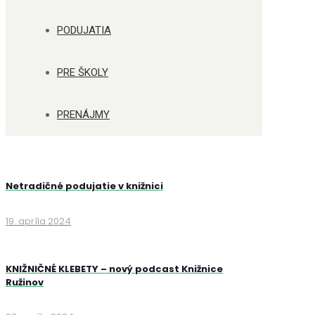
PODUJATIA
PRE ŠKOLY
PRENÁJMY
Netradičné podujatie v knižnici
19. apríla 2024
KNIŽNIČNÉ KLEBETY – nový podcast Knižnice
Ružinov