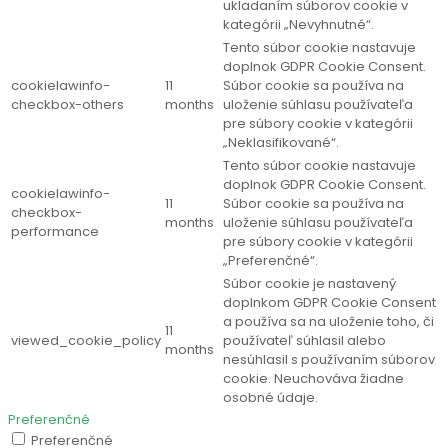
ukladaním súborov cookie v
kategórii „Nevyhnutné“.
Tento súbor cookie nastavuje
doplnok GDPR Cookie Consent.
cookielawinfo-
11
Súbor cookie sa používa na
checkbox-others
months
uloženie súhlasu používateľa
pre súbory cookie v kategórii
„Neklasifikované“.
Tento súbor cookie nastavuje
doplnok GDPR Cookie Consent.
cookielawinfo-
11
Súbor cookie sa používa na
checkbox-
months
uloženie súhlasu používateľa
performance
pre súbory cookie v kategórii
„Preferenčné“.
Súbor cookie je nastavený
doplnkom GDPR Cookie Consent
a používa sa na uloženie toho, či
11
viewed_cookie_policy
používateľ súhlasil alebo
months
nesúhlasil s používaním súborov
cookie. Neuchováva žiadne
osobné údaje.
Preferenčné
Preferenčné