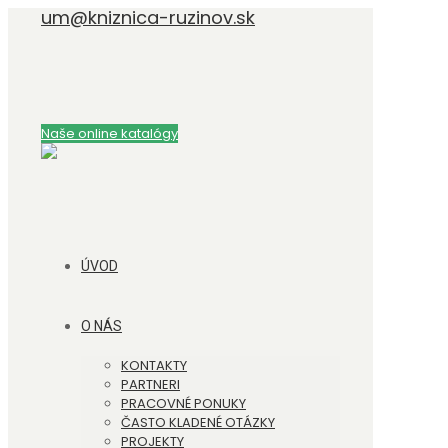
um@kniznica-ruzinov.sk
Naše online katalógy
ÚVOD
O NÁS
KONTAKTY
PARTNERI
PRACOVNÉ PONUKY
ČASTO KLADENÉ OTÁZKY
PROJEKTY