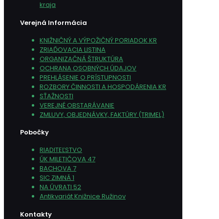
kraja
Verejná Informácia
KNIŽNIČNÝ A VÝPOŽIČNÝ PORIADOK KR
ZRIAĎOVACIA LISTINA
ORGANIZAČNÁ ŠTRUKTÚRA
OCHRANA OSOBNÝCH ÚDAJOV
PREHLÁSENIE O PRÍSTUPNOSTI
ROZBORY ČINNOSTI A HOSPODÁRENIA KR
SŤAŽNOSTI
VEREJNÉ OBSTARÁVANIE
ZMLUVY, OBJEDNÁVKY, FAKTÚRY (TRIMEL)
Pobočky
RIADITEĽSTVO
ÚK MILETIČOVA 47
BACHOVA 7
SIC ZIMNÁ 1
NA ÚVRATI 52
Antikvariát Knižnice Ružinov
Kontakty