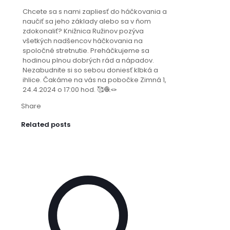
Chcete sa s nami zapliesť do háčkovania a
naučiť sa jeho základy alebo sa v ňom
zdokonaliť? Knižnica Ružinov pozýva
všetkých nadšencov háčkovania na
spoločné stretnutie. Preháčkujeme sa
hodinou plnou dobrých rád a nápadov.
Nezabudnite si so sebou doniesť klbká a
ihlice. Čakáme na vás na pobočke Zimná 1,
24.4.2024 o 17:00 hod. 🥰🧶🪢
Share
Related posts