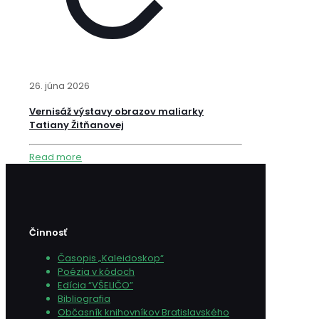
26. júna 2026
Vernisáž výstavy obrazov maliarky
Tatiany Žitňanovej
Read more
Činnosť
Časopis „Kaleidoskop“
Poézia v kódoch
Edícia “VŠELIČO”
Bibliografia
Občasník knihovníkov Bratislavského