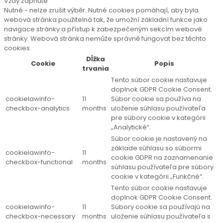
Vždy zapnuté
Nutné - nelze zrušit výběr. Nutné cookies pomáhají, aby byla
webová stránka použitelná tak, že umožní základní funkce jako
navigace stránky a přístup k zabezpečeným sekcím webové
stránky. Webová stránka nemůže správně fungovat bez těchto
cookies.
Dĺžka
Cookie
Popis
trvania
Tento súbor cookie nastavuje
doplnok GDPR Cookie Consent.
cookielawinfo-
11
Súbor cookie sa používa na
checkbox-analytics
months
uloženie súhlasu používateľa
pre súbory cookie v kategórii
„Analytické“.
Súbor cookie je nastavený na
základe súhlasu so súbormi
cookielawinfo-
11
cookie GDPR na zaznamenanie
checkbox-functional
months
súhlasu používateľa pre súbory
cookie v kategórii „Funkčné“.
Tento súbor cookie nastavuje
doplnok GDPR Cookie Consent.
cookielawinfo-
11
Súbory cookie sa používajú na
checkbox-necessary
months
uloženie súhlasu používateľa s