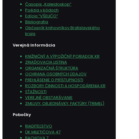
Časopis „Kaleidoskop“
Poézia v kódoch
Edícia “VŠELIČO”
Bibliografia
Občasník knihovníkov Bratislavského
kraja
Verejná Informácia
KNIŽNIČNÝ A VÝPOŽIČNÝ PORIADOK KR
ZRIAĎOVACIA LISTINA
ORGANIZAČNÁ ŠTRUKTÚRA
OCHRANA OSOBNÝCH ÚDAJOV
PREHLÁSENIE O PRÍSTUPNOSTI
ROZBORY ČINNOSTI A HOSPODÁRENIA KR
SŤAŽNOSTI
VEREJNÉ OBSTARÁVANIE
ZMLUVY, OBJEDNÁVKY, FAKTÚRY (TRIMEL)
Pobočky
RIADITEĽSTVO
ÚK MILETIČOVA 47
BACHOVA 7