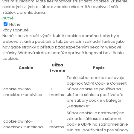
vaším súhlasom. Máte tiež možnosť zrušiť tieto cookies. Zrušenie
niektorých z týchto súborov cookie však môže ovplyvniť váš
zážitok z prehliadania.
Nutné
Nutné
Vždy zapnuté
Nutné - nelze zrušit výběr. Nutné cookies pomáhají, aby byla
webová stránka použitelná tak, že umožní základní funkce jako
navigace stránky a přístup k zabezpečeným sekcím webové
stránky. Webová stránka nemůže správně fungovat bez těchto
cookies.
Dĺžka
Cookie
Popis
trvania
Tento súbor cookie nastavuje
doplnok GDPR Cookie Consent.
cookielawinfo-
11
Súbor cookie sa používa na
checkbox-analytics
months
uloženie súhlasu používateľa
pre súbory cookie v kategórii
„Analytické“.
Súbor cookie je nastavený na
základe súhlasu so súbormi
cookielawinfo-
11
cookie GDPR na zaznamenanie
checkbox-functional
months
súhlasu používateľa pre súbory