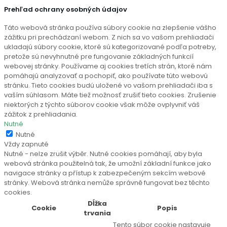
Prehľad ochrany osobných údajov
Táto webová stránka používa súbory cookie na zlepšenie vášho
zážitku pri prechádzaní webom. Z nich sa vo vašom prehliadači
ukladajú súbory cookie, ktoré sú kategorizované podľa potreby,
pretože sú nevyhnutné pre fungovanie základných funkcií
webovej stránky. Používame aj cookies tretích strán, ktoré nám
pomáhajú analyzovať a pochopiť, ako používate túto webovú
stránku. Tieto cookies budú uložené vo vašom prehliadači iba s
vaším súhlasom. Máte tiež možnosť zrušiť tieto cookies. Zrušenie
niektorých z týchto súborov cookie však môže ovplyvniť váš
zážitok z prehliadania.
Nutné
Nutné
Vždy zapnuté
Nutné - nelze zrušit výběr. Nutné cookies pomáhají, aby byla
webová stránka použitelná tak, že umožní základní funkce jako
navigace stránky a přístup k zabezpečeným sekcím webové
stránky. Webová stránka nemůže správně fungovat bez těchto
cookies.
Dĺžka
Cookie
Popis
trvania
Tento súbor cookie nastavuje