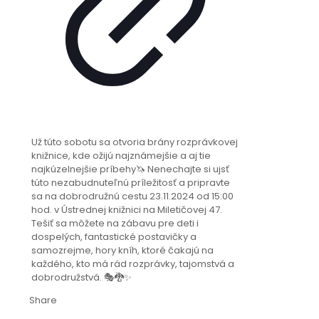
Už túto sobotu sa otvoria brány rozprávkovej
knižnice, kde ožijú najznámejšie a aj tie
najkúzelnejšie príbe️hy🦄 Nenechajte si ujsť
túto nezabudnuteľnú príležitosť a pripravte
sa na dobrodružnú cestu 23.11.2024 od 15:00
hod. v Ústrednej knižnici na Miletičovej 47.
Tešiť sa môžete na zábavu pre deti i
dospelých, fantastické postavičky a
samozrejme, hory kníh, ktoré čakajú na
každého, kto má rád rozprávky, tajomstvá a
dobrodružstvá. 🎭🐉✨
Share