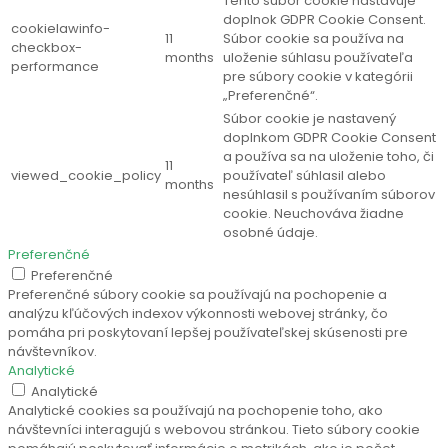
Tento súbor cookie nastavuje
doplnok GDPR Cookie Consent.
cookielawinfo-
11
Súbor cookie sa používa na
checkbox-
months
uloženie súhlasu používateľa
performance
pre súbory cookie v kategórii
„Preferenčné“.
Súbor cookie je nastavený
doplnkom GDPR Cookie Consent
a používa sa na uloženie toho, či
11
viewed_cookie_policy
používateľ súhlasil alebo
months
nesúhlasil s používaním súborov
cookie. Neuchováva žiadne
osobné údaje.
Preferenčné
Preferenčné
Preferenčné súbory cookie sa používajú na pochopenie a
analýzu kľúčových indexov výkonnosti webovej stránky, čo
pomáha pri poskytovaní lepšej používateľskej skúsenosti pre
návštevníkov.
Analytické
Analytické
Analytické cookies sa používajú na pochopenie toho, ako
návštevníci interagujú s webovou stránkou. Tieto súbory cookie