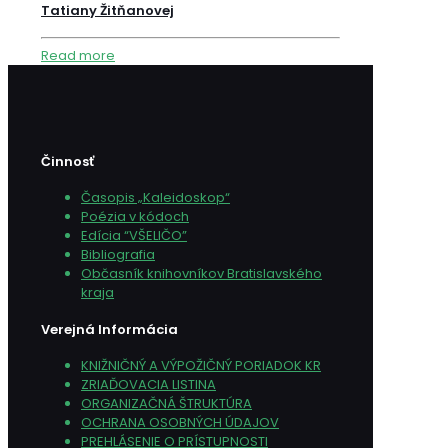
Tatiany Žitňanovej
Read more
Činnosť
Časopis „Kaleidoskop“
Poézia v kódoch
Edícia “VŠELIČO”
Bibliografia
Občasník knihovníkov Bratislavského
kraja
Verejná Informácia
KNIŽNIČNÝ A VÝPOŽIČNÝ PORIADOK KR
ZRIAĎOVACIA LISTINA
ORGANIZAČNÁ ŠTRUKTÚRA
OCHRANA OSOBNÝCH ÚDAJOV
PREHLÁSENIE O PRÍSTUPNOSTI