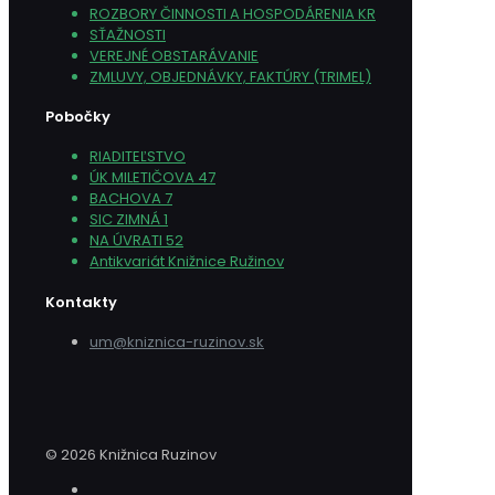
ROZBORY ČINNOSTI A HOSPODÁRENIA KR
SŤAŽNOSTI
VEREJNÉ OBSTARÁVANIE
ZMLUVY, OBJEDNÁVKY, FAKTÚRY (TRIMEL)
Pobočky
RIADITEĽSTVO
ÚK MILETIČOVA 47
BACHOVA 7
SIC ZIMNÁ 1
NA ÚVRATI 52
Antikvariát Knižnice Ružinov
Kontakty
um@kniznica-ruzinov.sk
© 2026 Knižnica Ruzinov