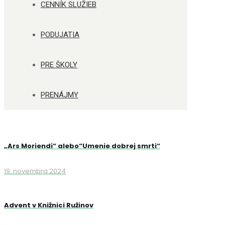
CENNÍK SLUŽIEB
PODUJATIA
PRE ŠKOLY
PRENÁJMY
„Ars Moriendi“ alebo“Umenie dobrej smrti“
19. novembra 2024
Advent v Knižnici Ružinov