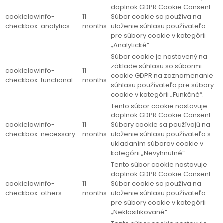
doplnok GDPR Cookie Consent.
cookielawinfo-
11
Súbor cookie sa používa na
checkbox-analytics
months
uloženie súhlasu používateľa
pre súbory cookie v kategórii
„Analytické“.
Súbor cookie je nastavený na
základe súhlasu so súbormi
cookielawinfo-
11
cookie GDPR na zaznamenanie
checkbox-functional
months
súhlasu používateľa pre súbory
cookie v kategórii „Funkčné“.
Tento súbor cookie nastavuje
doplnok GDPR Cookie Consent.
cookielawinfo-
11
Súbory cookie sa používajú na
checkbox-necessary
months
uloženie súhlasu používateľa s
ukladaním súborov cookie v
kategórii „Nevyhnutné“.
Tento súbor cookie nastavuje
doplnok GDPR Cookie Consent.
cookielawinfo-
11
Súbor cookie sa používa na
checkbox-others
months
uloženie súhlasu používateľa
pre súbory cookie v kategórii
„Neklasifikované“.