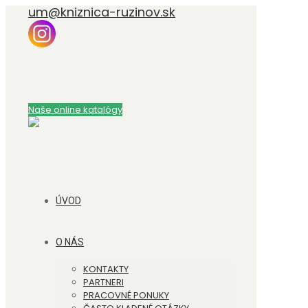
um@kniznica-ruzinov.sk
Naše online katalógy
ÚVOD
O NÁS
KONTAKTY
PARTNERI
PRACOVNÉ PONUKY