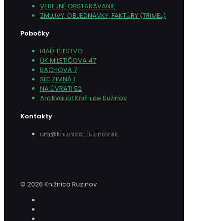
VEREJNÉ OBSTARÁVANIE
ZMLUVY, OBJEDNÁVKY, FAKTÚRY (TRIMEL)
Pobočky
RIADITEĽSTVO
ÚK MILETIČOVA 47
BACHOVA 7
SIC ZIMNÁ 1
NA ÚVRATI 52
Antikvariát Knižnice Ružinov
Kontakty
um@kniznica-ruzinov.sk
© 2026 Knižnica Ruzinov