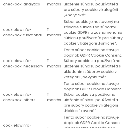
checkbox-analytics
months
uloženie súhlasu používateľa
pre súbory cookie v kategórii
„Analytické“.
Súbor cookie je nastavený na
základe súhlasu so súbormi
cookielawinfo-
11
cookie GDPR na zaznamenanie
checkbox-functional
months
súhlasu používateľa pre súbory
cookie v kategórii „Funkčné“.
Tento súbor cookie nastavuje
doplnok GDPR Cookie Consent.
cookielawinfo-
11
Súbory cookie sa používajú na
checkbox-necessary
months
uloženie súhlasu používateľa s
ukladaním súborov cookie v
kategórii „Nevyhnutné“.
Tento súbor cookie nastavuje
doplnok GDPR Cookie Consent.
cookielawinfo-
11
Súbor cookie sa používa na
checkbox-others
months
uloženie súhlasu používateľa
pre súbory cookie v kategórii
„Neklasifikované“.
Tento súbor cookie nastavuje
doplnok GDPR Cookie Consent.
cookielawinfo-