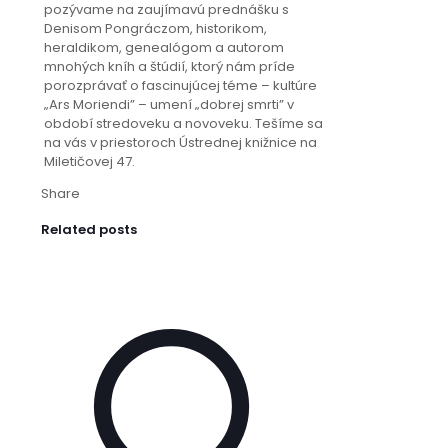
pozývame na zaujímavú prednášku s
Denisom Pongráczom, historikom,
heraldikom, genealógom a autorom
mnohých kníh a štúdií, ktorý nám príde
porozprávať o fascinujúcej téme – kultúre
„Ars Moriendi” – umení „dobrej smrti” v
období stredoveku a novoveku. Tešíme sa
na vás v priestoroch Ústrednej knižnice na
Miletičovej 47.
Share
Related posts