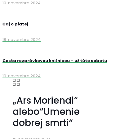
19. novembra 2024
Čaj o piatej
18. novembra 2024
Cesta rozprávkovou knižnicou – už túto sobotu
19. novembra 2024
„Ars Moriendi“
alebo“Umenie
dobrej smrti“