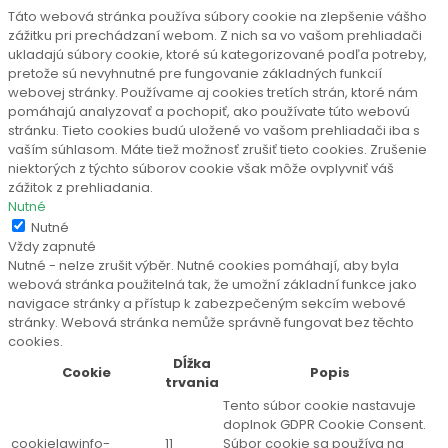
Táto webová stránka používa súbory cookie na zlepšenie vášho
zážitku pri prechádzaní webom. Z nich sa vo vašom prehliadači
ukladajú súbory cookie, ktoré sú kategorizované podľa potreby,
pretože sú nevyhnutné pre fungovanie základných funkcií
webovej stránky. Používame aj cookies tretích strán, ktoré nám
pomáhajú analyzovať a pochopiť, ako používate túto webovú
stránku. Tieto cookies budú uložené vo vašom prehliadači iba s
vaším súhlasom. Máte tiež možnosť zrušiť tieto cookies. Zrušenie
niektorých z týchto súborov cookie však môže ovplyvniť váš
zážitok z prehliadania.
Nutné
Nutné
Vždy zapnuté
Nutné - nelze zrušit výběr. Nutné cookies pomáhají, aby byla
webová stránka použitelná tak, že umožní základní funkce jako
navigace stránky a přístup k zabezpečeným sekcím webové
stránky. Webová stránka nemůže správně fungovat bez těchto
cookies.
Dĺžka
Cookie
Popis
trvania
Tento súbor cookie nastavuje
doplnok GDPR Cookie Consent.
cookielawinfo-
11
Súbor cookie sa používa na