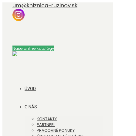
um@kniznica-ruzinov.sk
Naše online katalógy
ÚVOD
O NÁS
KONTAKTY
PARTNERI
PRACOVNÉ PONUKY