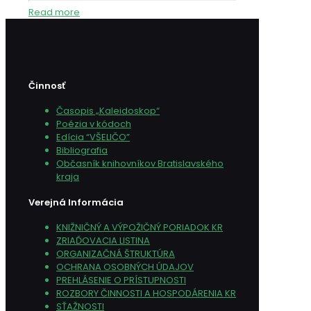
Read more
Činnosť
Časopis „Kaleidoskop“
Poézia v kódoch
Edícia “VŠELIČO”
Bibliografia
Občasník knihovníkov Bratislavského
kraja
Verejná Informácia
KNIŽNIČNÝ A VÝPOŽIČNÝ PORIADOK KR
ZRIAĎOVACIA LISTINA
ORGANIZAČNÁ ŠTRUKTÚRA
OCHRANA OSOBNÝCH ÚDAJOV
PREHLÁSENIE O PRÍSTUPNOSTI
ROZBORY ČINNOSTI A HOSPODÁRENIA KR
SŤAŽNOSTI