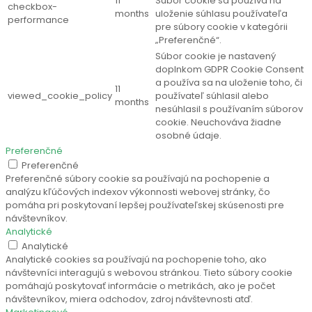
11
Súbor cookie sa používa na
checkbox-
months
uloženie súhlasu používateľa
performance
pre súbory cookie v kategórii
„Preferenčné“.
Súbor cookie je nastavený
doplnkom GDPR Cookie Consent
a používa sa na uloženie toho, či
11
viewed_cookie_policy
používateľ súhlasil alebo
months
nesúhlasil s používaním súborov
cookie. Neuchováva žiadne
osobné údaje.
Preferenčné
Preferenčné
Preferenčné súbory cookie sa používajú na pochopenie a
analýzu kľúčových indexov výkonnosti webovej stránky, čo
pomáha pri poskytovaní lepšej používateľskej skúsenosti pre
návštevníkov.
Analytické
Analytické
Analytické cookies sa používajú na pochopenie toho, ako
návštevníci interagujú s webovou stránkou. Tieto súbory cookie
pomáhajú poskytovať informácie o metrikách, ako je počet
návštevníkov, miera odchodov, zdroj návštevnosti atď.