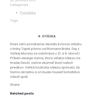
26. januára 2021
Categories
Pozvánka
Tags
9. OTÁZKA
Dnes vám ponúkame deviatu kvízovú otázku
z knihy Tajné písmo od Romana Brata. Dej z
Veľkej Moravy sa odohráva v 21. a 9. storočí.
Príbeh sleduje Sama, ktorý vďaka nálezu na
hrade Devín, začne skúmať život našich
predkov. Veľká hodnota nálezu spôsobí, že
Sama okradnú a on bude musieť bohatstvo
získať späť.
Share
Related posts