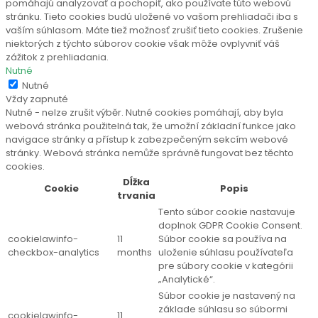
pomáhajú analyzovať a pochopiť, ako používate túto webovú
stránku. Tieto cookies budú uložené vo vašom prehliadači iba s
vaším súhlasom. Máte tiež možnosť zrušiť tieto cookies. Zrušenie
niektorých z týchto súborov cookie však môže ovplyvniť váš
zážitok z prehliadania.
Nutné
Nutné
Vždy zapnuté
Nutné - nelze zrušit výběr. Nutné cookies pomáhají, aby byla
webová stránka použitelná tak, že umožní základní funkce jako
navigace stránky a přístup k zabezpečeným sekcím webové
stránky. Webová stránka nemůže správně fungovat bez těchto
cookies.
Dĺžka
Cookie
Popis
trvania
Tento súbor cookie nastavuje
doplnok GDPR Cookie Consent.
cookielawinfo-
11
Súbor cookie sa používa na
checkbox-analytics
months
uloženie súhlasu používateľa
pre súbory cookie v kategórii
„Analytické“.
Súbor cookie je nastavený na
základe súhlasu so súbormi
cookielawinfo-
11