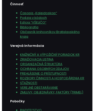
Činnosť
Časopis „Kaleidoskop“
Poézia v kódoch
Edícia “VŠELIČO”
Bibliografia
Občasník knihovníkov Bratislavského
kraja
Verejná Informácia
KNIŽNIČNÝ A VÝPOŽIČNÝ PORIADOK KR
ZRIAĎOVACIA LISTINA
ORGANIZAČNÁ ŠTRUKTÚRA
OCHRANA OSOBNÝCH ÚDAJOV
PREHLÁSENIE O PRÍSTUPNOSTI
ROZBORY ČINNOSTI A HOSPODÁRENIA KR
SŤAŽNOSTI
VEREJNÉ OBSTARÁVANIE
ZMLUVY, OBJEDNÁVKY, FAKTÚRY (TRIMEL)
Pobočky
RIADITEĽSTVO