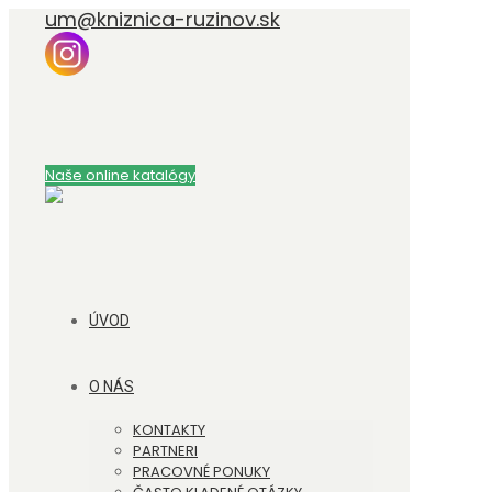
um@kniznica-ruzinov.sk
Naše online katalógy
ÚVOD
O NÁS
KONTAKTY
PARTNERI
PRACOVNÉ PONUKY