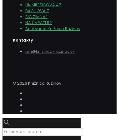
ÚK MILETIČOVA 47
BACHOVA 7
SIC ZIMNÁ 1
NA ÚVRATI 52
Antikvariát Knižnice Ružinov
Kontakty
um@kniznica-ruzinov.sk
© 2026 Knižnica Ruzinov