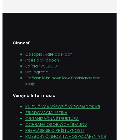
Činnosť
Časopis „Kaleidoskop“
Poézia v kódoch
Edícia “VŠELIČO”
Bibliografia
Občasník knihovníkov Bratislavského
kraja
Verejná Informácia
KNIŽNIČNÝ A VÝPOŽIČNÝ PORIADOK KR
ZRIAĎOVACIA LISTINA
ORGANIZAČNÁ ŠTRUKTÚRA
OCHRANA OSOBNÝCH ÚDAJOV
PREHLÁSENIE O PRÍSTUPNOSTI
ROZBORY ČINNOSTI A HOSPODÁRENIA KR