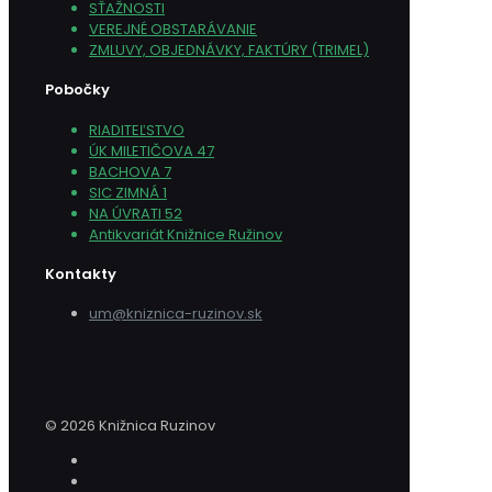
SŤAŽNOSTI
VEREJNÉ OBSTARÁVANIE
ZMLUVY, OBJEDNÁVKY, FAKTÚRY (TRIMEL)
Pobočky
RIADITEĽSTVO
ÚK MILETIČOVA 47
BACHOVA 7
SIC ZIMNÁ 1
NA ÚVRATI 52
Antikvariát Knižnice Ružinov
Kontakty
um@kniznica-ruzinov.sk
© 2026 Knižnica Ruzinov