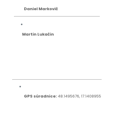
Daniel Markovič
Martin Lukačin
GPS súradnice:
48.1495676, 17.1408955