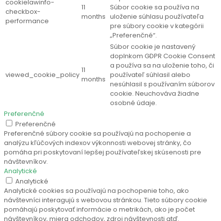
cookielawinfo-
11
Súbor cookie sa používa na
checkbox-
months
uloženie súhlasu používateľa
performance
pre súbory cookie v kategórii
„Preferenčné“.
Súbor cookie je nastavený
doplnkom GDPR Cookie Consent
a používa sa na uloženie toho, či
11
viewed_cookie_policy
používateľ súhlasil alebo
months
nesúhlasil s používaním súborov
cookie. Neuchováva žiadne
osobné údaje.
Preferenčné
Preferenčné
Preferenčné súbory cookie sa používajú na pochopenie a
analýzu kľúčových indexov výkonnosti webovej stránky, čo
pomáha pri poskytovaní lepšej používateľskej skúsenosti pre
návštevníkov.
Analytické
Analytické
Analytické cookies sa používajú na pochopenie toho, ako
návštevníci interagujú s webovou stránkou. Tieto súbory cookie
pomáhajú poskytovať informácie o metrikách, ako je počet
návštevníkov, miera odchodov, zdroj návštevnosti atď.