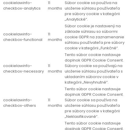
cookielawinfo-
11
Súbor cookie sa používa na
checkbox-analytics
months
uloženie súhlasu používateľa
pre súbory cookie v kategórii
„Analytické“.
Súbor cookie je nastavený na
základe súhlasu so súbormi
cookielawinfo-
11
cookie GDPR na zaznamenanie
checkbox-functional
months
súhlasu používateľa pre súbory
cookie v kategórii „Funkčné“.
Tento súbor cookie nastavuje
doplnok GDPR Cookie Consent.
cookielawinfo-
11
Súbory cookie sa používajú na
checkbox-necessary
months
uloženie súhlasu používateľa s
ukladaním súborov cookie v
kategórii „Nevyhnutné“.
Tento súbor cookie nastavuje
doplnok GDPR Cookie Consent.
cookielawinfo-
11
Súbor cookie sa používa na
checkbox-others
months
uloženie súhlasu používateľa
pre súbory cookie v kategórii
„Neklasifikované“.
Tento súbor cookie nastavuje
doplnok GDPR Cookie Consent.