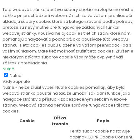
Táto webová stránka používa súbory cookie na zlepšenie vášho
zážitku pri prechádzaní webom. Z nich sa vo vašom prehliadači
ukladajú súbory cookie, ktoré sú kategorizované podľa potreby,
pretože sú nevyhnutné pre fungovanie základných funkcií
webovej stránky. Používame aj cookies tretích strán, ktoré nám
pomáhajú analyzovať a pochopiť, ako používate túto webovú
stránku. Tieto cookies budú uložené vo vašom prehliadači iba s
vaším súhlasom. Máte tiež možnosť zrušiť tieto cookies. Zrušenie
niektorých z týchto súborov cookie však môže ovplyvniť váš
zážitok z prehliadania.
Nutné
Nutné
Vždy zapnuté
Nutné - nelze zrušit výběr. Nutné cookies pomáhají, aby byla
webová stránka použitelná tak, že umožní základní funkce jako
navigace stránky a přístup k zabezpečeným sekcím webové
stránky. Webová stránka nemůže správně fungovat bez těchto
cookies.
Dĺžka
Cookie
Popis
trvania
Tento súbor cookie nastavuje
doplnok GDPR Cookie Consent.