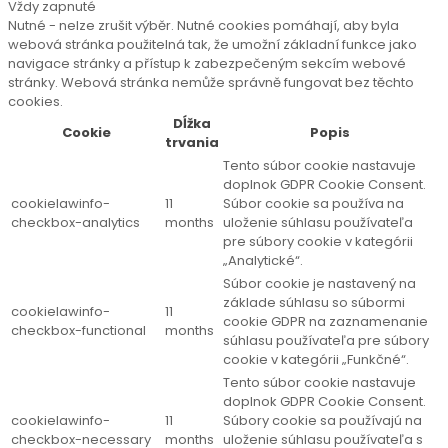
Vždy zapnuté
Nutné - nelze zrušit výběr. Nutné cookies pomáhají, aby byla
webová stránka použitelná tak, že umožní základní funkce jako
navigace stránky a přístup k zabezpečeným sekcím webové
stránky. Webová stránka nemůže správně fungovat bez těchto
cookies.
Dĺžka
Cookie
Popis
trvania
Tento súbor cookie nastavuje
doplnok GDPR Cookie Consent.
cookielawinfo-
11
Súbor cookie sa používa na
checkbox-analytics
months
uloženie súhlasu používateľa
pre súbory cookie v kategórii
„Analytické“.
Súbor cookie je nastavený na
základe súhlasu so súbormi
cookielawinfo-
11
cookie GDPR na zaznamenanie
checkbox-functional
months
súhlasu používateľa pre súbory
cookie v kategórii „Funkčné“.
Tento súbor cookie nastavuje
doplnok GDPR Cookie Consent.
cookielawinfo-
11
Súbory cookie sa používajú na
checkbox-necessary
months
uloženie súhlasu používateľa s