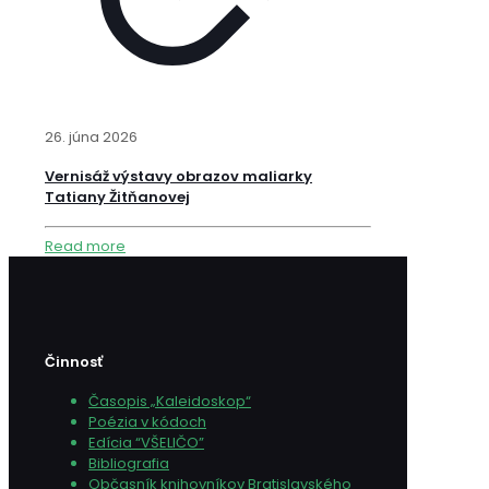
26. júna 2026
Vernisáž výstavy obrazov maliarky
Tatiany Žitňanovej
Read more
Činnosť
Časopis „Kaleidoskop“
Poézia v kódoch
Edícia “VŠELIČO”
Bibliografia
Občasník knihovníkov Bratislavského