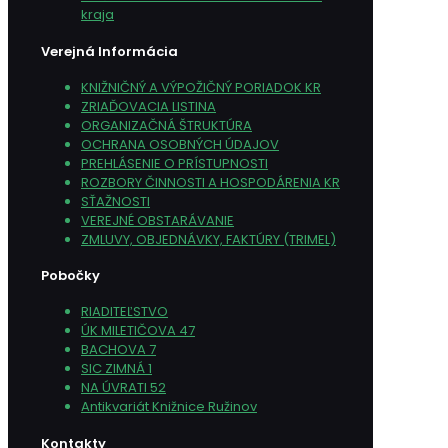
kraja
Verejná Informácia
KNIŽNIČNÝ A VÝPOŽIČNÝ PORIADOK KR
ZRIAĎOVACIA LISTINA
ORGANIZAČNÁ ŠTRUKTÚRA
OCHRANA OSOBNÝCH ÚDAJOV
PREHLÁSENIE O PRÍSTUPNOSTI
ROZBORY ČINNOSTI A HOSPODÁRENIA KR
SŤAŽNOSTI
VEREJNÉ OBSTARÁVANIE
ZMLUVY, OBJEDNÁVKY, FAKTÚRY (TRIMEL)
Pobočky
RIADITEĽSTVO
ÚK MILETIČOVA 47
BACHOVA 7
SIC ZIMNÁ 1
NA ÚVRATI 52
Antikvariát Knižnice Ružinov
Kontakty