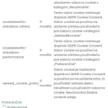
ukladaním súborov cookie v
kategórii „Nevyhnutné“.
Tento súbor cookie nastavuje
doplnok GDPR Cookie Consent.
cookielawinfo-
11
Súbor cookie sa používa na
checkbox-others
months
uloženie súhlasu používateľa
pre súbory cookie v kategórii
„Neklasifikované“.
Tento súbor cookie nastavuje
doplnok GDPR Cookie Consent.
cookielawinfo-
11
Súbor cookie sa používa na
checkbox-
months
uloženie súhlasu používateľa
performance
pre súbory cookie v kategórii
„Preferenčné“.
Súbor cookie je nastavený
doplnkom GDPR Cookie Consent
a používa sa na uloženie toho, či
11
viewed_cookie_policy
používateľ súhlasil alebo
months
nesúhlasil s používaním súborov
cookie. Neuchováva žiadne
osobné údaje.
Preferenčné
Preferenčné