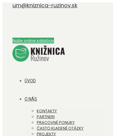
um@kniznica-ruzinov.sk
Naše online katalógy
ÚVOD
O NÁS
KONTAKTY
PARTNERI
PRACOVNÉ PONUKY
ČASTO KLADENÉ OTÁZKY
PROJEKTY