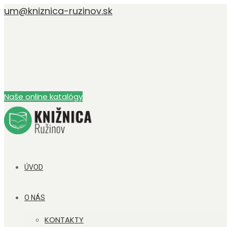
um@kniznica-ruzinov.sk
Naše online katalógy
ÚVOD
O NÁS
KONTAKTY