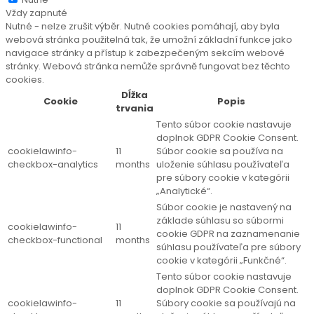
Vždy zapnuté
Nutné - nelze zrušit výběr. Nutné cookies pomáhají, aby byla
webová stránka použitelná tak, že umožní základní funkce jako
navigace stránky a přístup k zabezpečeným sekcím webové
stránky. Webová stránka nemůže správně fungovat bez těchto
cookies.
Dĺžka
Cookie
Popis
trvania
Tento súbor cookie nastavuje
doplnok GDPR Cookie Consent.
cookielawinfo-
11
Súbor cookie sa používa na
checkbox-analytics
months
uloženie súhlasu používateľa
pre súbory cookie v kategórii
„Analytické“.
Súbor cookie je nastavený na
základe súhlasu so súbormi
cookielawinfo-
11
cookie GDPR na zaznamenanie
checkbox-functional
months
súhlasu používateľa pre súbory
cookie v kategórii „Funkčné“.
Tento súbor cookie nastavuje
doplnok GDPR Cookie Consent.
cookielawinfo-
11
Súbory cookie sa používajú na