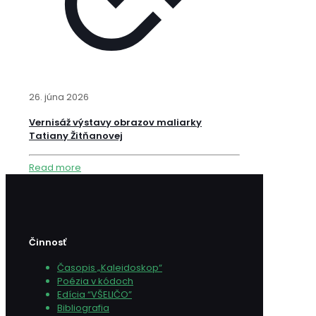
26. júna 2026
Vernisáž výstavy obrazov maliarky
Tatiany Žitňanovej
Read more
Činnosť
Časopis „Kaleidoskop“
Poézia v kódoch
Edícia “VŠELIČO”
Bibliografia