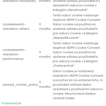
checkbox-necessary
months
uloženie súhlasu používateľa s
ukladaním súborov cookie v
kategórii „Nevyhnutné“.
Tento súbor cookie nastavuje
doplnok GDPR Cookie Consent.
cookielawinfo-
11
Súbor cookie sa používa na
checkbox-others
months
uloženie súhlasu používateľa
pre súbory cookie v kategórii
„Neklasifikované“.
Tento súbor cookie nastavuje
doplnok GDPR Cookie Consent.
cookielawinfo-
11
Súbor cookie sa používa na
checkbox-
months
uloženie súhlasu používateľa
performance
pre súbory cookie v kategórii
„Preferenčné“.
Súbor cookie je nastavený
doplnkom GDPR Cookie Consent
a používa sa na uloženie toho, či
11
viewed_cookie_policy
používateľ súhlasil alebo
months
nesúhlasil s používaním súborov
cookie. Neuchováva žiadne
osobné údaje.
Preferenčné