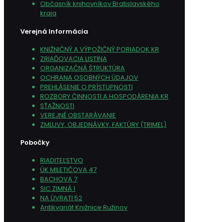
Občasník knihovníkov Bratislavského
kraja
Verejná Informácia
KNIŽNIČNÝ A VÝPOŽIČNÝ PORIADOK KR
ZRIAĎOVACIA LISTINA
ORGANIZAČNÁ ŠTRUKTÚRA
OCHRANA OSOBNÝCH ÚDAJOV
PREHLÁSENIE O PRÍSTUPNOSTI
ROZBORY ČINNOSTI A HOSPODÁRENIA KR
SŤAŽNOSTI
VEREJNÉ OBSTARÁVANIE
ZMLUVY, OBJEDNÁVKY, FAKTÚRY (TRIMEL)
Pobočky
RIADITEĽSTVO
ÚK MILETIČOVA 47
BACHOVA 7
SIC ZIMNÁ 1
NA ÚVRATI 52
Antikvariát Knižnice Ružinov