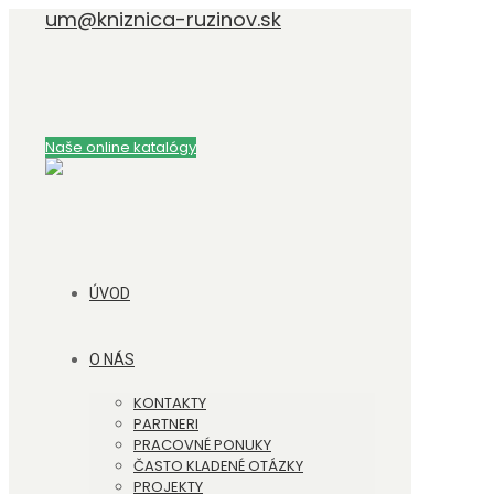
um@kniznica-ruzinov.sk
Naše online katalógy
ÚVOD
O NÁS
KONTAKTY
PARTNERI
PRACOVNÉ PONUKY
ČASTO KLADENÉ OTÁZKY
PROJEKTY