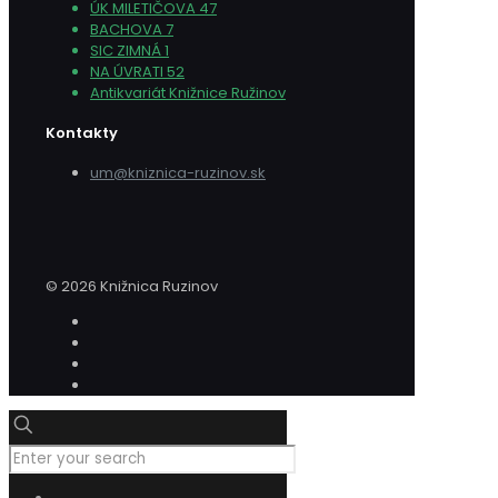
ÚK MILETIČOVA 47
BACHOVA 7
SIC ZIMNÁ 1
NA ÚVRATI 52
Antikvariát Knižnice Ružinov
Kontakty
um@kniznica-ruzinov.sk
© 2026 Knižnica Ruzinov