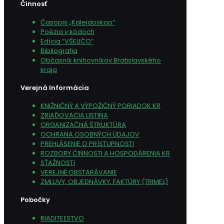
Činnosť
Časopis „Kaleidoskop“
Poézia v kódoch
Edícia “VŠELIČO”
Bibliografia
Občasník knihovníkov Bratislavského
kraja
Verejná Informácia
KNIŽNIČNÝ A VÝPOŽIČNÝ PORIADOK KR
ZRIAĎOVACIA LISTINA
ORGANIZAČNÁ ŠTRUKTÚRA
OCHRANA OSOBNÝCH ÚDAJOV
PREHLÁSENIE O PRÍSTUPNOSTI
ROZBORY ČINNOSTI A HOSPODÁRENIA KR
SŤAŽNOSTI
VEREJNÉ OBSTARÁVANIE
ZMLUVY, OBJEDNÁVKY, FAKTÚRY (TRIMEL)
Pobočky
RIADITEĽSTVO