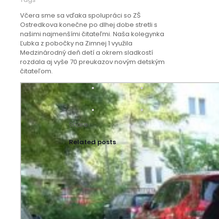
Včera sme sa vďaka spolupráci so
ZŠ
Ostredkova
konečne po dlhej dobe stretli s
našimi najmenšími čitateľmi. Naša kolegynka
Ľubka z pobočky na Zimnej 1 využila
Medzinárodný deň detí a okrem sladkostí
rozdala aj vyše 70 preukazov novým detským
čitateľom.
Share
Related posts