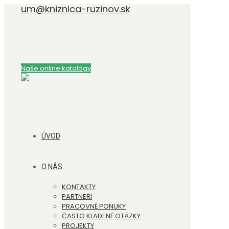
um@kniznica-ruzinov.sk
Naše online katalógy
ÚVOD
O NÁS
KONTAKTY
PARTNERI
PRACOVNÉ PONUKY
ČASTO KLADENÉ OTÁZKY
PROJEKTY