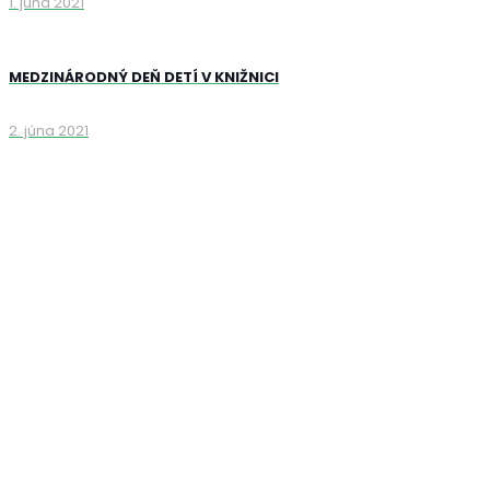
1. júna 2021
MEDZINÁRODNÝ DEŇ DETÍ V KNIŽNICI
2. júna 2021