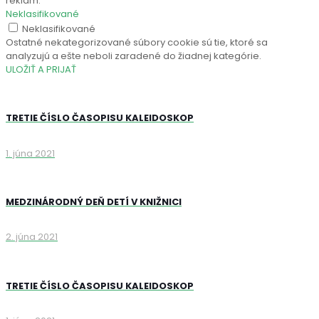
reklám.
Neklasifikované
Neklasifikované
Ostatné nekategorizované súbory cookie sú tie, ktoré sa
analyzujú a ešte neboli zaradené do žiadnej kategórie.
ULOŽIŤ A PRIJAŤ
TRETIE ČÍSLO ČASOPISU KALEIDOSKOP
1. júna 2021
MEDZINÁRODNÝ DEŇ DETÍ V KNIŽNICI
2. júna 2021
TRETIE ČÍSLO ČASOPISU KALEIDOSKOP