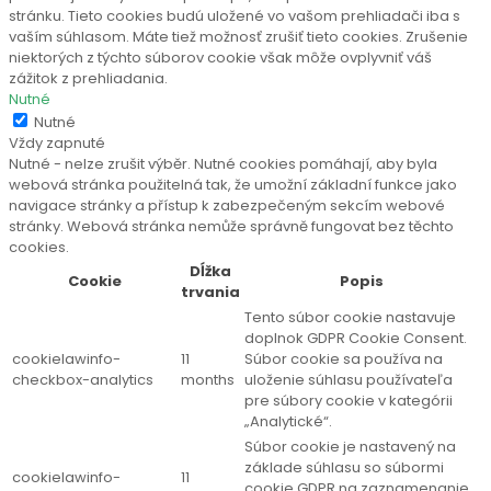
stránku. Tieto cookies budú uložené vo vašom prehliadači iba s
vaším súhlasom. Máte tiež možnosť zrušiť tieto cookies. Zrušenie
niektorých z týchto súborov cookie však môže ovplyvniť váš
zážitok z prehliadania.
Nutné
Nutné
Vždy zapnuté
Nutné - nelze zrušit výběr. Nutné cookies pomáhají, aby byla
webová stránka použitelná tak, že umožní základní funkce jako
navigace stránky a přístup k zabezpečeným sekcím webové
stránky. Webová stránka nemůže správně fungovat bez těchto
cookies.
Dĺžka
Cookie
Popis
trvania
Tento súbor cookie nastavuje
doplnok GDPR Cookie Consent.
cookielawinfo-
11
Súbor cookie sa používa na
checkbox-analytics
months
uloženie súhlasu používateľa
pre súbory cookie v kategórii
„Analytické“.
Súbor cookie je nastavený na
základe súhlasu so súbormi
cookielawinfo-
11
cookie GDPR na zaznamenanie