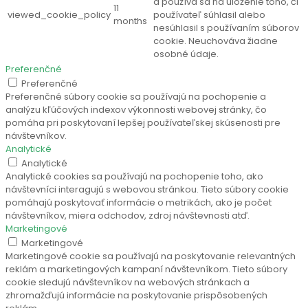
a používa sa na uloženie toho, či
11
viewed_cookie_policy
používateľ súhlasil alebo
months
nesúhlasil s používaním súborov
cookie. Neuchováva žiadne
osobné údaje.
Preferenčné
Preferenčné
Preferenčné súbory cookie sa používajú na pochopenie a
analýzu kľúčových indexov výkonnosti webovej stránky, čo
pomáha pri poskytovaní lepšej používateľskej skúsenosti pre
návštevníkov.
Analytické
Analytické
Analytické cookies sa používajú na pochopenie toho, ako
návštevníci interagujú s webovou stránkou. Tieto súbory cookie
pomáhajú poskytovať informácie o metrikách, ako je počet
návštevníkov, miera odchodov, zdroj návštevnosti atď.
Marketingové
Marketingové
Marketingové cookie sa používajú na poskytovanie relevantných
reklám a marketingových kampaní návštevníkom. Tieto súbory
cookie sledujú návštevníkov na webových stránkach a
zhromažďujú informácie na poskytovanie prispôsobených