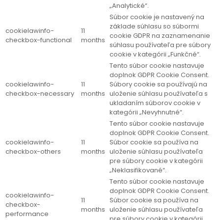
„Analytické“.
Súbor cookie je nastavený na
základe súhlasu so súbormi
cookielawinfo-
11
cookie GDPR na zaznamenanie
checkbox-functional
months
súhlasu používateľa pre súbory
cookie v kategórii „Funkčné“.
Tento súbor cookie nastavuje
doplnok GDPR Cookie Consent.
cookielawinfo-
11
Súbory cookie sa používajú na
checkbox-necessary
months
uloženie súhlasu používateľa s
ukladaním súborov cookie v
kategórii „Nevyhnutné“.
Tento súbor cookie nastavuje
doplnok GDPR Cookie Consent.
cookielawinfo-
11
Súbor cookie sa používa na
checkbox-others
months
uloženie súhlasu používateľa
pre súbory cookie v kategórii
„Neklasifikované“.
Tento súbor cookie nastavuje
doplnok GDPR Cookie Consent.
cookielawinfo-
11
Súbor cookie sa používa na
checkbox-
months
uloženie súhlasu používateľa
performance
pre súbory cookie v kategórii