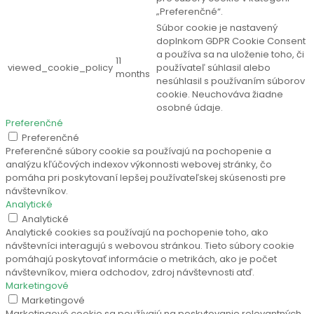
„Preferenčné“.
Súbor cookie je nastavený
doplnkom GDPR Cookie Consent
a používa sa na uloženie toho, či
11
viewed_cookie_policy
používateľ súhlasil alebo
months
nesúhlasil s používaním súborov
cookie. Neuchováva žiadne
osobné údaje.
Preferenčné
Preferenčné
Preferenčné súbory cookie sa používajú na pochopenie a
analýzu kľúčových indexov výkonnosti webovej stránky, čo
pomáha pri poskytovaní lepšej používateľskej skúsenosti pre
návštevníkov.
Analytické
Analytické
Analytické cookies sa používajú na pochopenie toho, ako
návštevníci interagujú s webovou stránkou. Tieto súbory cookie
pomáhajú poskytovať informácie o metrikách, ako je počet
návštevníkov, miera odchodov, zdroj návštevnosti atď.
Marketingové
Marketingové
Marketingové cookie sa používajú na poskytovanie relevantných