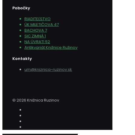
Pobočky
RIADITEĽSTVO
ÚK MILETIČOVA 47
BACHOVA 7
SIC ZIMNÁ 1
NA ÚVRATI 52
Antikvariát Knižnice Ružinov
Kontakty
um@kniznica-ruzinov.sk
© 2026 Knižnica Ruzinov