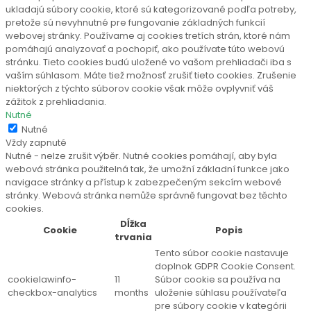
ukladajú súbory cookie, ktoré sú kategorizované podľa potreby,
pretože sú nevyhnutné pre fungovanie základných funkcií
webovej stránky. Používame aj cookies tretích strán, ktoré nám
pomáhajú analyzovať a pochopiť, ako používate túto webovú
stránku. Tieto cookies budú uložené vo vašom prehliadači iba s
vaším súhlasom. Máte tiež možnosť zrušiť tieto cookies. Zrušenie
niektorých z týchto súborov cookie však môže ovplyvniť váš
zážitok z prehliadania.
Nutné
Nutné
Vždy zapnuté
Nutné - nelze zrušit výběr. Nutné cookies pomáhají, aby byla
webová stránka použitelná tak, že umožní základní funkce jako
navigace stránky a přístup k zabezpečeným sekcím webové
stránky. Webová stránka nemůže správně fungovat bez těchto
cookies.
Dĺžka
Cookie
Popis
trvania
Tento súbor cookie nastavuje
doplnok GDPR Cookie Consent.
cookielawinfo-
11
Súbor cookie sa používa na
checkbox-analytics
months
uloženie súhlasu používateľa
pre súbory cookie v kategórii