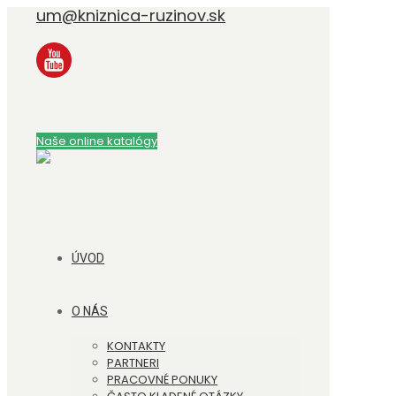
um@kniznica-ruzinov.sk
Naše online katalógy
ÚVOD
O NÁS
KONTAKTY
PARTNERI
PRACOVNÉ PONUKY