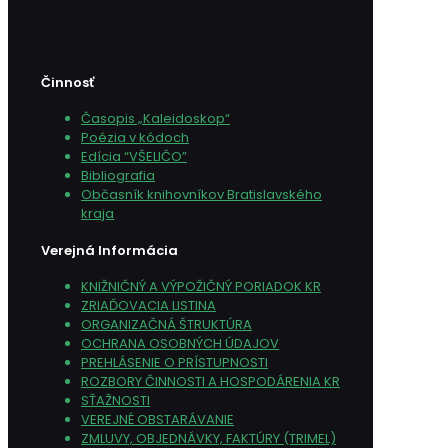
Činnosť
Časopis „Kaleidoskop“
Poézia v kódoch
Edícia “VŠELIČO”
Bibliografia
Občasník knihovníkov Bratislavského
kraja
Verejná Informácia
KNIŽNIČNÝ A VÝPOŽIČNÝ PORIADOK KR
ZRIAĎOVACIA LISTINA
ORGANIZAČNÁ ŠTRUKTÚRA
OCHRANA OSOBNÝCH ÚDAJOV
PREHLÁSENIE O PRÍSTUPNOSTI
ROZBORY ČINNOSTI A HOSPODÁRENIA KR
SŤAŽNOSTI
VEREJNÉ OBSTARÁVANIE
ZMLUVY, OBJEDNÁVKY, FAKTÚRY (TRIMEL)