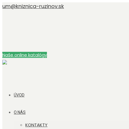
um@kniznica-ruzinov.sk
Naše online katalógy
ÚVOD
O NÁS
KONTAKTY