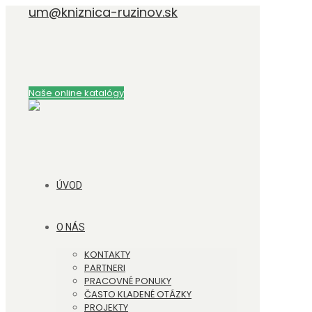
um@kniznica-ruzinov.sk
Naše online katalógy
ÚVOD
O NÁS
KONTAKTY
PARTNERI
PRACOVNÉ PONUKY
ČASTO KLADENÉ OTÁZKY
PROJEKTY