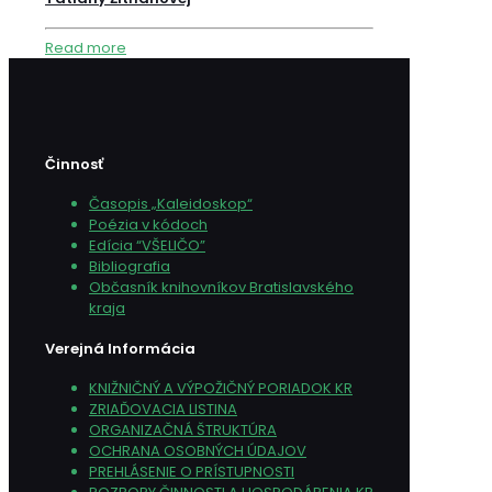
Read more
Činnosť
Časopis „Kaleidoskop“
Poézia v kódoch
Edícia “VŠELIČO”
Bibliografia
Občasník knihovníkov Bratislavského
kraja
Verejná Informácia
KNIŽNIČNÝ A VÝPOŽIČNÝ PORIADOK KR
ZRIAĎOVACIA LISTINA
ORGANIZAČNÁ ŠTRUKTÚRA
OCHRANA OSOBNÝCH ÚDAJOV
PREHLÁSENIE O PRÍSTUPNOSTI