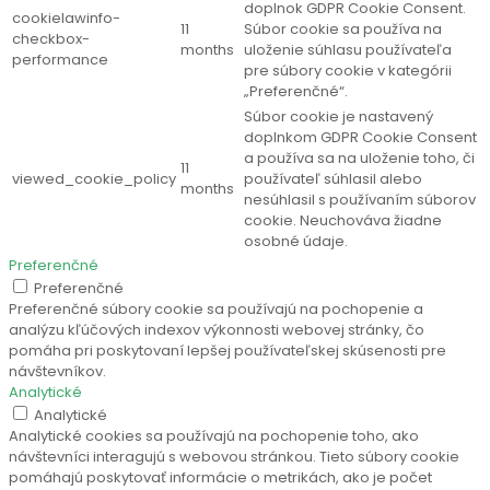
doplnok GDPR Cookie Consent.
cookielawinfo-
11
Súbor cookie sa používa na
checkbox-
months
uloženie súhlasu používateľa
performance
pre súbory cookie v kategórii
„Preferenčné“.
Súbor cookie je nastavený
doplnkom GDPR Cookie Consent
a používa sa na uloženie toho, či
11
viewed_cookie_policy
používateľ súhlasil alebo
months
nesúhlasil s používaním súborov
cookie. Neuchováva žiadne
osobné údaje.
Preferenčné
Preferenčné
Preferenčné súbory cookie sa používajú na pochopenie a
analýzu kľúčových indexov výkonnosti webovej stránky, čo
pomáha pri poskytovaní lepšej používateľskej skúsenosti pre
návštevníkov.
Analytické
Analytické
Analytické cookies sa používajú na pochopenie toho, ako
návštevníci interagujú s webovou stránkou. Tieto súbory cookie
pomáhajú poskytovať informácie o metrikách, ako je počet