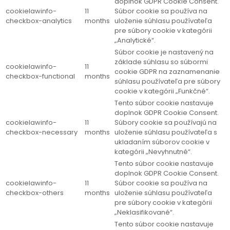
doplnok GDPR Cookie Consent.
cookielawinfo-
11
Súbor cookie sa používa na
checkbox-analytics
months
uloženie súhlasu používateľa
pre súbory cookie v kategórii
„Analytické“.
Súbor cookie je nastavený na
základe súhlasu so súbormi
cookielawinfo-
11
cookie GDPR na zaznamenanie
checkbox-functional
months
súhlasu používateľa pre súbory
cookie v kategórii „Funkčné“.
Tento súbor cookie nastavuje
doplnok GDPR Cookie Consent.
cookielawinfo-
11
Súbory cookie sa používajú na
checkbox-necessary
months
uloženie súhlasu používateľa s
ukladaním súborov cookie v
kategórii „Nevyhnutné“.
Tento súbor cookie nastavuje
doplnok GDPR Cookie Consent.
cookielawinfo-
11
Súbor cookie sa používa na
checkbox-others
months
uloženie súhlasu používateľa
pre súbory cookie v kategórii
„Neklasifikované“.
Tento súbor cookie nastavuje