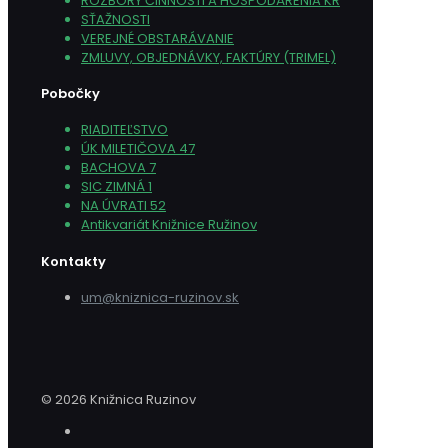
ROZBORY ČINNOSTI A HOSPODÁRENIA KR
SŤAŽNOSTI
VEREJNÉ OBSTARÁVANIE
ZMLUVY, OBJEDNÁVKY, FAKTÚRY (TRIMEL)
Pobočky
RIADITEĽSTVO
ÚK MILETIČOVA 47
BACHOVA 7
SIC ZIMNÁ 1
NA ÚVRATI 52
Antikvariát Knižnice Ružinov
Kontakty
um@kniznica-ruzinov.sk
© 2026 Knižnica Ruzinov