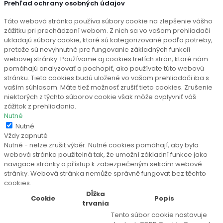
Prehľad ochrany osobných údajov
Táto webová stránka používa súbory cookie na zlepšenie vášho
zážitku pri prechádzaní webom. Z nich sa vo vašom prehliadači
ukladajú súbory cookie, ktoré sú kategorizované podľa potreby,
pretože sú nevyhnutné pre fungovanie základných funkcií
webovej stránky. Používame aj cookies tretích strán, ktoré nám
pomáhajú analyzovať a pochopiť, ako používate túto webovú
stránku. Tieto cookies budú uložené vo vašom prehliadači iba s
vaším súhlasom. Máte tiež možnosť zrušiť tieto cookies. Zrušenie
niektorých z týchto súborov cookie však môže ovplyvniť váš
zážitok z prehliadania.
Nutné
Nutné
Vždy zapnuté
Nutné - nelze zrušit výběr. Nutné cookies pomáhají, aby byla
webová stránka použitelná tak, že umožní základní funkce jako
navigace stránky a přístup k zabezpečeným sekcím webové
stránky. Webová stránka nemůže správně fungovat bez těchto
cookies.
Dĺžka
Cookie
Popis
trvania
Tento súbor cookie nastavuje