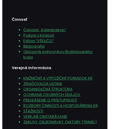
Činnosť
Časopis „Kaleidoskop“
Poézia v kódoch
Edícia “VŠELIČO”
Bibliografia
Občasník knihovníkov Bratislavského
kraja
Verejná Informácia
KNIŽNIČNÝ A VÝPOŽIČNÝ PORIADOK KR
ZRIAĎOVACIA LISTINA
ORGANIZAČNÁ ŠTRUKTÚRA
OCHRANA OSOBNÝCH ÚDAJOV
PREHLÁSENIE O PRÍSTUPNOSTI
ROZBORY ČINNOSTI A HOSPODÁRENIA KR
SŤAŽNOSTI
VEREJNÉ OBSTARÁVANIE
ZMLUVY, OBJEDNÁVKY, FAKTÚRY (TRIMEL)