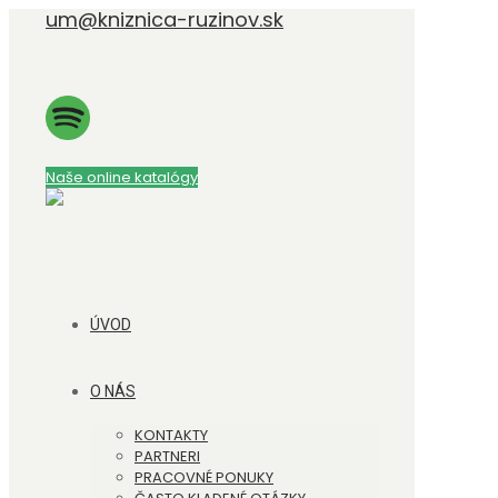
um@kniznica-ruzinov.sk
Naše online katalógy
ÚVOD
O NÁS
KONTAKTY
PARTNERI
PRACOVNÉ PONUKY