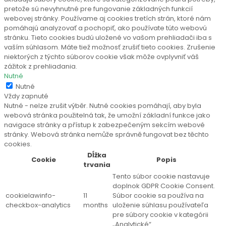
pretože sú nevyhnutné pre fungovanie základných funkcií
webovej stránky. Používame aj cookies tretích strán, ktoré nám
pomáhajú analyzovať a pochopiť, ako používate túto webovú
stránku. Tieto cookies budú uložené vo vašom prehliadači iba s
vaším súhlasom. Máte tiež možnosť zrušiť tieto cookies. Zrušenie
niektorých z týchto súborov cookie však môže ovplyvniť váš
zážitok z prehliadania.
Nutné
Nutné
Vždy zapnuté
Nutné - nelze zrušit výběr. Nutné cookies pomáhají, aby byla
webová stránka použitelná tak, že umožní základní funkce jako
navigace stránky a přístup k zabezpečeným sekcím webové
stránky. Webová stránka nemůže správně fungovat bez těchto
cookies.
Dĺžka
Cookie
Popis
trvania
Tento súbor cookie nastavuje
doplnok GDPR Cookie Consent.
cookielawinfo-
11
Súbor cookie sa používa na
checkbox-analytics
months
uloženie súhlasu používateľa
pre súbory cookie v kategórii
„Analytické“.