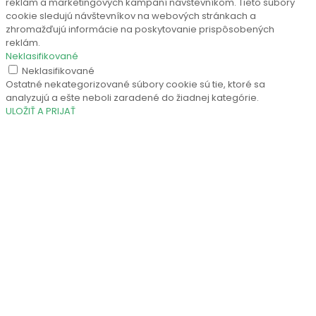
reklám a marketingových kampaní návštevníkom. Tieto súbory
cookie sledujú návštevníkov na webových stránkach a
zhromažďujú informácie na poskytovanie prispôsobených
reklám.
Neklasifikované
Neklasifikované
Ostatné nekategorizované súbory cookie sú tie, ktoré sa
analyzujú a ešte neboli zaradené do žiadnej kategórie.
ULOŽIŤ A PRIJAŤ