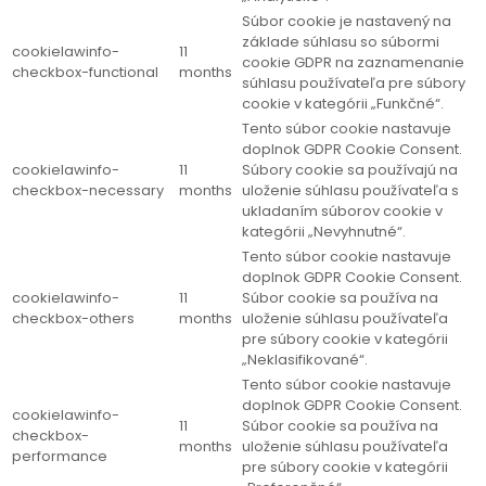
Súbor cookie je nastavený na
základe súhlasu so súbormi
cookielawinfo-
11
cookie GDPR na zaznamenanie
checkbox-functional
months
súhlasu používateľa pre súbory
cookie v kategórii „Funkčné“.
Tento súbor cookie nastavuje
doplnok GDPR Cookie Consent.
cookielawinfo-
11
Súbory cookie sa používajú na
checkbox-necessary
months
uloženie súhlasu používateľa s
ukladaním súborov cookie v
kategórii „Nevyhnutné“.
Tento súbor cookie nastavuje
doplnok GDPR Cookie Consent.
cookielawinfo-
11
Súbor cookie sa používa na
checkbox-others
months
uloženie súhlasu používateľa
pre súbory cookie v kategórii
„Neklasifikované“.
Tento súbor cookie nastavuje
doplnok GDPR Cookie Consent.
cookielawinfo-
11
Súbor cookie sa používa na
checkbox-
months
uloženie súhlasu používateľa
performance
pre súbory cookie v kategórii