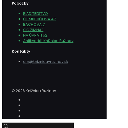
Pobočky
RIADITEĽSTVO
ÚK MILETIČOVA 47
BACHOVA 7
SIC ZIMNÁ 1
NA ÚVRATI 52
Antikvariát Knižnice Ružinov
Kontakty
um@kniznica-ruzinov.sk
© 2026 Knižnica Ruzinov