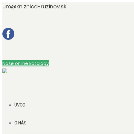
um@kniznica-ruzinov.sk
Naše online katalógy
ÚVOD
O NÁS