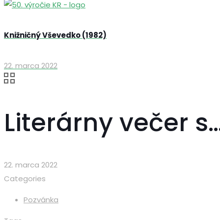
Knižničný Vševedko (1982)
22. marca 2022
Literárny večer 
22. marca 2022
Categories
Pozvánka