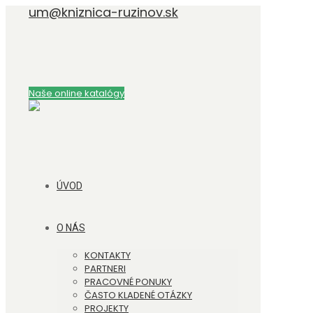
um@kniznica-ruzinov.sk
Naše online katalógy
ÚVOD
O NÁS
KONTAKTY
PARTNERI
PRACOVNÉ PONUKY
ČASTO KLADENÉ OTÁZKY
PROJEKTY