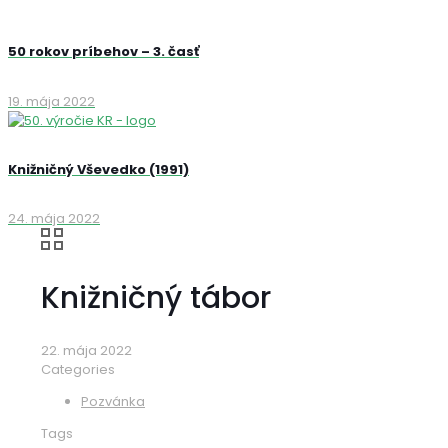
50 rokov príbehov – 3. časť
19. mája 2022
Knižničný Vševedko (1991)
24. mája 2022
Knižničný tábor
22. mája 2022
Categories
Pozvánka
Tags