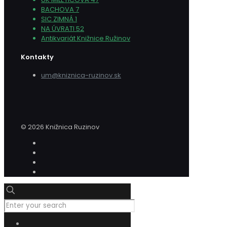
BACHOVA 7
SIC ZIMNÁ 1
NA ÚVRATI 52
Antikvariát Knižnice Ružinov
Kontakty
um@kniznica-ruzinov.sk
© 2026 Knižnica Ruzinov