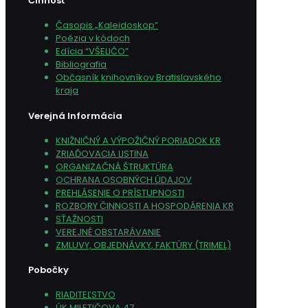
Činnosť
Časopis „Kaleidoskop“
Poézia v kódoch
Edícia “VŠELIČO”
Bibliografia
Občasník knihovníkov Bratislavského
kraja
Verejná Informácia
KNIŽNIČNÝ A VÝPOŽIČNÝ PORIADOK KR
ZRIAĎOVACIA LISTINA
ORGANIZAČNÁ ŠTRUKTÚRA
OCHRANA OSOBNÝCH ÚDAJOV
PREHLÁSENIE O PRÍSTUPNOSTI
ROZBORY ČINNOSTI A HOSPODÁRENIA KR
SŤAŽNOSTI
VEREJNÉ OBSTARÁVANIE
ZMLUVY, OBJEDNÁVKY, FAKTÚRY (TRIMEL)
Pobočky
RIADITEĽSTVO
ÚK MILETIČOVA 47