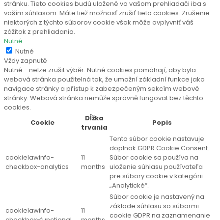
stránku. Tieto cookies budú uložené vo vašom prehliadači iba s
vaším súhlasom. Máte tiež možnosť zrušiť tieto cookies. Zrušenie
niektorých z týchto súborov cookie však môže ovplyvniť váš
zážitok z prehliadania.
Nutné
Nutné
Vždy zapnuté
Nutné - nelze zrušit výběr. Nutné cookies pomáhají, aby byla
webová stránka použitelná tak, že umožní základní funkce jako
navigace stránky a přístup k zabezpečeným sekcím webové
stránky. Webová stránka nemůže správně fungovat bez těchto
cookies.
Dĺžka
Cookie
Popis
trvania
Tento súbor cookie nastavuje
doplnok GDPR Cookie Consent.
cookielawinfo-
11
Súbor cookie sa používa na
checkbox-analytics
months
uloženie súhlasu používateľa
pre súbory cookie v kategórii
„Analytické“.
Súbor cookie je nastavený na
základe súhlasu so súbormi
cookielawinfo-
11
cookie GDPR na zaznamenanie
checkbox-functional
months