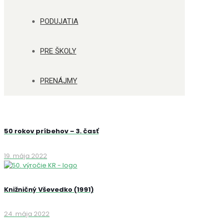
PODUJATIA
PRE ŠKOLY
PRENÁJMY
50 rokov príbehov – 3. časť
19. mája 2022
Knižničný Vševedko (1991)
24. mája 2022