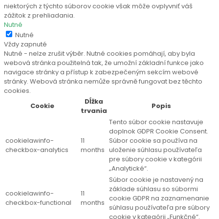
niektorých z týchto súborov cookie však môže ovplyvniť váš
zážitok z prehliadania.
Nutné
Nutné
Vždy zapnuté
Nutné - nelze zrušit výběr. Nutné cookies pomáhají, aby byla
webová stránka použitelná tak, že umožní základní funkce jako
navigace stránky a přístup k zabezpečeným sekcím webové
stránky. Webová stránka nemůže správně fungovat bez těchto
cookies.
Dĺžka
Cookie
Popis
trvania
Tento súbor cookie nastavuje
doplnok GDPR Cookie Consent.
cookielawinfo-
11
Súbor cookie sa používa na
checkbox-analytics
months
uloženie súhlasu používateľa
pre súbory cookie v kategórii
„Analytické“.
Súbor cookie je nastavený na
základe súhlasu so súbormi
cookielawinfo-
11
cookie GDPR na zaznamenanie
checkbox-functional
months
súhlasu používateľa pre súbory
cookie v kategórii „Funkčné“.