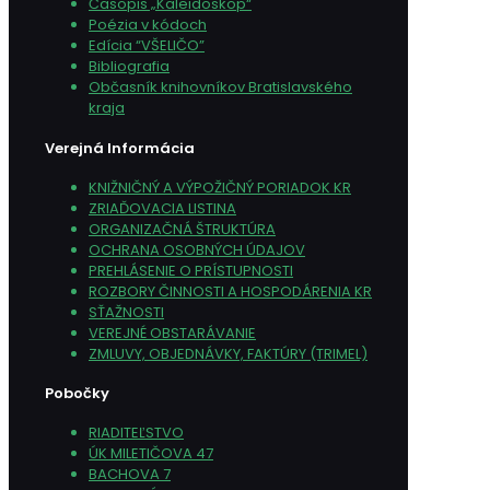
Časopis „Kaleidoskop“
Poézia v kódoch
Edícia “VŠELIČO”
Bibliografia
Občasník knihovníkov Bratislavského
kraja
Verejná Informácia
KNIŽNIČNÝ A VÝPOŽIČNÝ PORIADOK KR
ZRIAĎOVACIA LISTINA
ORGANIZAČNÁ ŠTRUKTÚRA
OCHRANA OSOBNÝCH ÚDAJOV
PREHLÁSENIE O PRÍSTUPNOSTI
ROZBORY ČINNOSTI A HOSPODÁRENIA KR
SŤAŽNOSTI
VEREJNÉ OBSTARÁVANIE
ZMLUVY, OBJEDNÁVKY, FAKTÚRY (TRIMEL)
Pobočky
RIADITEĽSTVO
ÚK MILETIČOVA 47
BACHOVA 7