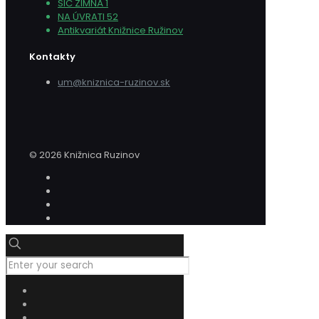
SIC ZIMNÁ 1
NA ÚVRATI 52
Antikvariát Knižnice Ružinov
Kontakty
um@kniznica-ruzinov.sk
© 2026 Knižnica Ruzinov