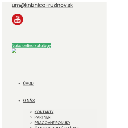
um@kniznica-ruzinov.sk
Naše online katalógy
ÚVOD
O NÁS
KONTAKTY
PARTNERI
PRACOVNÉ PONUKY