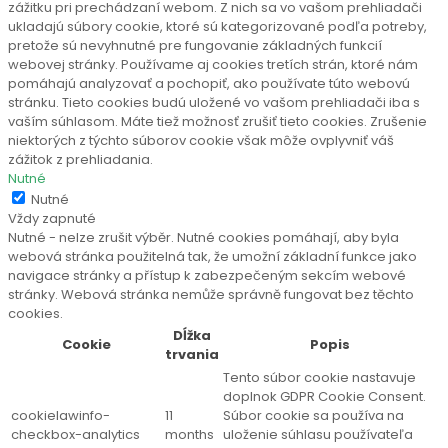
zážitku pri prechádzaní webom. Z nich sa vo vašom prehliadači
ukladajú súbory cookie, ktoré sú kategorizované podľa potreby,
pretože sú nevyhnutné pre fungovanie základných funkcií
webovej stránky. Používame aj cookies tretích strán, ktoré nám
pomáhajú analyzovať a pochopiť, ako používate túto webovú
stránku. Tieto cookies budú uložené vo vašom prehliadači iba s
vaším súhlasom. Máte tiež možnosť zrušiť tieto cookies. Zrušenie
niektorých z týchto súborov cookie však môže ovplyvniť váš
zážitok z prehliadania.
Nutné
Nutné
Vždy zapnuté
Nutné - nelze zrušit výběr. Nutné cookies pomáhají, aby byla
webová stránka použitelná tak, že umožní základní funkce jako
navigace stránky a přístup k zabezpečeným sekcím webové
stránky. Webová stránka nemůže správně fungovat bez těchto
cookies.
Dĺžka
Cookie
Popis
trvania
Tento súbor cookie nastavuje
doplnok GDPR Cookie Consent.
cookielawinfo-
11
Súbor cookie sa používa na
checkbox-analytics
months
uloženie súhlasu používateľa