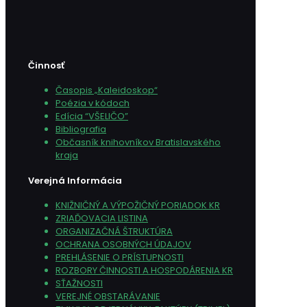
Činnosť
Časopis „Kaleidoskop“
Poézia v kódoch
Edícia “VŠELIČO”
Bibliografia
Občasník knihovníkov Bratislavského
kraja
Verejná Informácia
KNIŽNIČNÝ A VÝPOŽIČNÝ PORIADOK KR
ZRIAĎOVACIA LISTINA
ORGANIZAČNÁ ŠTRUKTÚRA
OCHRANA OSOBNÝCH ÚDAJOV
PREHLÁSENIE O PRÍSTUPNOSTI
ROZBORY ČINNOSTI A HOSPODÁRENIA KR
SŤAŽNOSTI
VEREJNÉ OBSTARÁVANIE