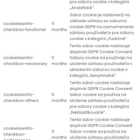
pre súbory cookie v kategórii
„Analytické“.
Súbor cookie je nastavený na
základe súhlasu so súbormi
cookielawinfo-
11
cookie GDPR na zaznamenanie
checkbox-functional
months
súhlasu používateľa pre súbory
cookie v kategórii „Funkčné“.
Tento súbor cookie nastavuje
doplnok GDPR Cookie Consent.
cookielawinfo-
11
Súbory cookie sa používajú na
checkbox-necessary
months
uloženie súhlasu používateľa s
ukladaním súborov cookie v
kategórii „Nevyhnutné“.
Tento súbor cookie nastavuje
doplnok GDPR Cookie Consent.
cookielawinfo-
11
Súbor cookie sa používa na
checkbox-others
months
uloženie súhlasu používateľa
pre súbory cookie v kategórii
„Neklasifikované“.
Tento súbor cookie nastavuje
doplnok GDPR Cookie Consent.
cookielawinfo-
11
Súbor cookie sa používa na
checkbox-
months
uloženie súhlasu používateľa