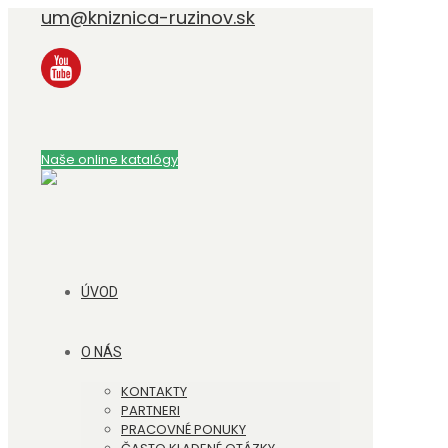
um@kniznica-ruzinov.sk
Naše online katalógy
ÚVOD
O NÁS
KONTAKTY
PARTNERI
PRACOVNÉ PONUKY