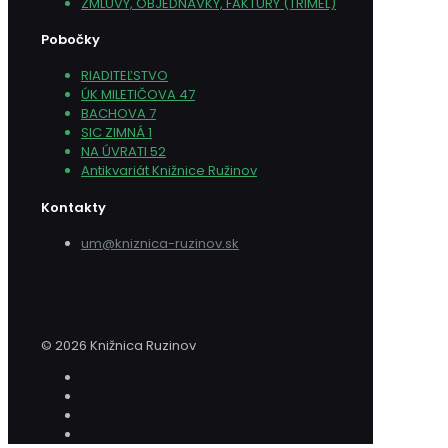
ZMLUVY, OBJEDNÁVKY, FAKTÚRY (TRIMEL)
Pobočky
RIADITEĽSTVO
ÚK MILETIČOVA 47
BACHOVA 7
SIC ZIMNÁ 1
NA ÚVRATI 52
Antikvariát Knižnice Ružinov
Kontakty
um@kniznica-ruzinov.sk
© 2026 Knižnica Ruzinov