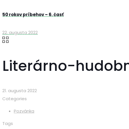
50 rokov príbehov – 6. časť
22. augusta 2022
Literárno-hudob
21. augusta 2022
Categories
Pozvánka
Tags