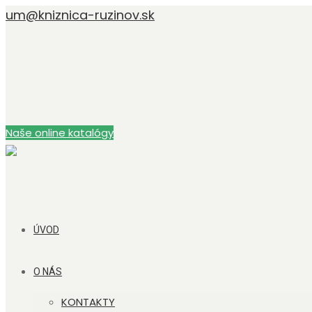
um@kniznica-ruzinov.sk
Naše online katalógy
ÚVOD
O NÁS
KONTAKTY