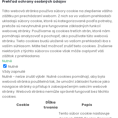
Prehľad ochrany osobných údajov
Táto webová stránka používa súbory cookie na zlepšenie vášho
zážitku pri prechádzaní webom. Z nich sa vo vašom prehliadači
ukladajú súbory cookie, ktoré sú kategorizované podľa potreby,
pretože sú nevyhnutné pre fungovanie základných funkcií
webovej stránky. Používame aj cookies tretích strán, ktoré nám
pomáhajú analyzovať a pochopiť, ako používate túto webovú
stránku. Tieto cookies budú uložené vo vašom prehliadači iba s
vaším súhlasom. Máte tiež možnosť zrušiť tieto cookies. Zrušenie
niektorých z týchto súborov cookie však môže ovplyvniť váš
zážitok z prehliadania.
Nutné
Nutné
Vždy zapnuté
Nutné - nelze zrušit výběr. Nutné cookies pomáhají, aby byla
webová stránka použitelná tak, že umožní základní funkce jako
navigace stránky a přístup k zabezpečeným sekcím webové
stránky. Webová stránka nemůže správně fungovat bez těchto
cookies.
Dĺžka
Cookie
Popis
trvania
Tento súbor cookie nastavuje