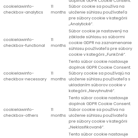
doplnok GDPR Cookie Consent.
cookielawinfo-
11
Súbor cookie sa používa na
checkbox-analytics
months
uloženie súhlasu používateľa
pre súbory cookie v kategórii
„Analytické“.
Súbor cookie je nastavený na
základe súhlasu so súbormi
cookielawinfo-
11
cookie GDPR na zaznamenanie
checkbox-functional
months
súhlasu používateľa pre súbory
cookie v kategórii „Funkčné“.
Tento súbor cookie nastavuje
doplnok GDPR Cookie Consent.
cookielawinfo-
11
Súbory cookie sa používajú na
checkbox-necessary
months
uloženie súhlasu používateľa s
ukladaním súborov cookie v
kategórii „Nevyhnutné“.
Tento súbor cookie nastavuje
doplnok GDPR Cookie Consent.
cookielawinfo-
11
Súbor cookie sa používa na
checkbox-others
months
uloženie súhlasu používateľa
pre súbory cookie v kategórii
„Neklasifikované“.
Tento súbor cookie nastavuje