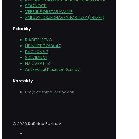
SŤAŽNOSTI
VEREJNÉ OBSTARÁVANIE
ZMLUVY, OBJEDNÁVKY, FAKTÚRY (TRIMEL)
Pobočky
RIADITEĽSTVO
ÚK MILETIČOVA 47
BACHOVA 7
SIC ZIMNÁ 1
NA ÚVRATI 52
Antikvariát Knižnice Ružinov
Kontakty
um@kniznica-ruzinov.sk
© 2026 Knižnica Ruzinov