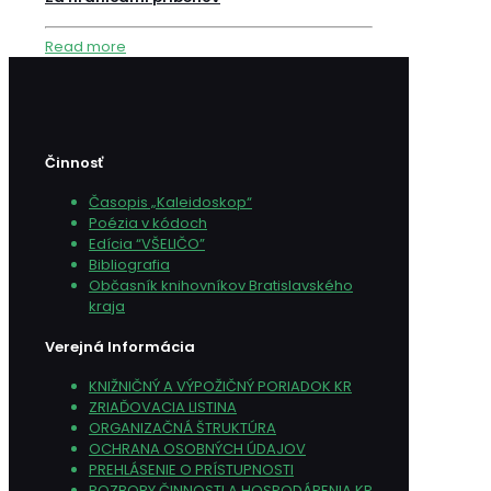
Read more
Činnosť
Časopis „Kaleidoskop“
Poézia v kódoch
Edícia “VŠELIČO”
Bibliografia
Občasník knihovníkov Bratislavského
kraja
Verejná Informácia
KNIŽNIČNÝ A VÝPOŽIČNÝ PORIADOK KR
ZRIAĎOVACIA LISTINA
ORGANIZAČNÁ ŠTRUKTÚRA
OCHRANA OSOBNÝCH ÚDAJOV
PREHLÁSENIE O PRÍSTUPNOSTI
ROZBORY ČINNOSTI A HOSPODÁRENIA KR