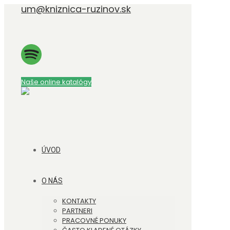
um@kniznica-ruzinov.sk
Naše online katalógy
ÚVOD
O NÁS
KONTAKTY
PARTNERI
PRACOVNÉ PONUKY