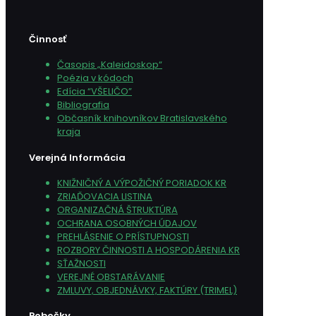
Činnosť
Časopis „Kaleidoskop“
Poézia v kódoch
Edícia “VŠELIČO”
Bibliografia
Občasník knihovníkov Bratislavského
kraja
Verejná Informácia
KNIŽNIČNÝ A VÝPOŽIČNÝ PORIADOK KR
ZRIAĎOVACIA LISTINA
ORGANIZAČNÁ ŠTRUKTÚRA
OCHRANA OSOBNÝCH ÚDAJOV
PREHLÁSENIE O PRÍSTUPNOSTI
ROZBORY ČINNOSTI A HOSPODÁRENIA KR
SŤAŽNOSTI
VEREJNÉ OBSTARÁVANIE
ZMLUVY, OBJEDNÁVKY, FAKTÚRY (TRIMEL)
Pobočky