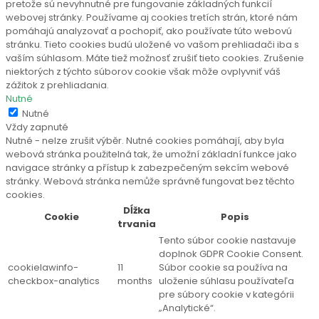
pretože sú nevyhnutné pre fungovanie základných funkcií
webovej stránky. Používame aj cookies tretích strán, ktoré nám
pomáhajú analyzovať a pochopiť, ako používate túto webovú
stránku. Tieto cookies budú uložené vo vašom prehliadači iba s
vaším súhlasom. Máte tiež možnosť zrušiť tieto cookies. Zrušenie
niektorých z týchto súborov cookie však môže ovplyvniť váš
zážitok z prehliadania.
Nutné
Nutné
Vždy zapnuté
Nutné - nelze zrušit výběr. Nutné cookies pomáhají, aby byla
webová stránka použitelná tak, že umožní základní funkce jako
navigace stránky a přístup k zabezpečeným sekcím webové
stránky. Webová stránka nemůže správně fungovat bez těchto
cookies.
Dĺžka
Cookie
Popis
trvania
Tento súbor cookie nastavuje
doplnok GDPR Cookie Consent.
cookielawinfo-
11
Súbor cookie sa používa na
checkbox-analytics
months
uloženie súhlasu používateľa
pre súbory cookie v kategórii
„Analytické“.