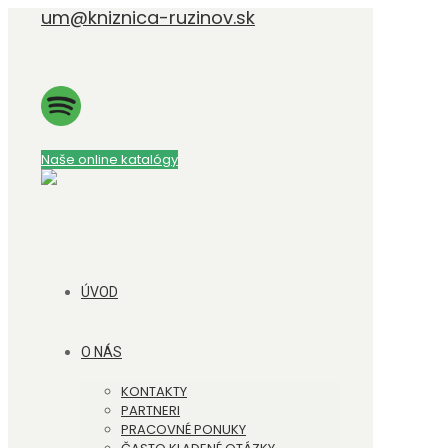
um@kniznica-ruzinov.sk
Naše online katalógy
ÚVOD
O NÁS
KONTAKTY
PARTNERI
PRACOVNÉ PONUKY