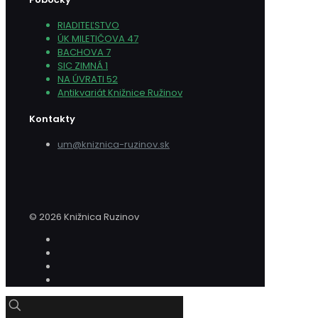
RIADITEĽSTVO
ÚK MILETIČOVA 47
BACHOVA 7
SIC ZIMNÁ 1
NA ÚVRATI 52
Antikvariát Knižnice Ružinov
Kontakty
um@kniznica-ruzinov.sk
© 2026 Knižnica Ruzinov