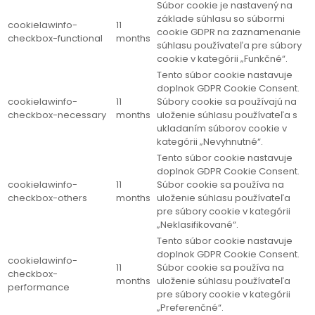
Súbor cookie je nastavený na
základe súhlasu so súbormi
cookielawinfo-
11
cookie GDPR na zaznamenanie
checkbox-functional
months
súhlasu používateľa pre súbory
cookie v kategórii „Funkčné“.
Tento súbor cookie nastavuje
doplnok GDPR Cookie Consent.
cookielawinfo-
11
Súbory cookie sa používajú na
checkbox-necessary
months
uloženie súhlasu používateľa s
ukladaním súborov cookie v
kategórii „Nevyhnutné“.
Tento súbor cookie nastavuje
doplnok GDPR Cookie Consent.
cookielawinfo-
11
Súbor cookie sa používa na
checkbox-others
months
uloženie súhlasu používateľa
pre súbory cookie v kategórii
„Neklasifikované“.
Tento súbor cookie nastavuje
doplnok GDPR Cookie Consent.
cookielawinfo-
11
Súbor cookie sa používa na
checkbox-
months
uloženie súhlasu používateľa
performance
pre súbory cookie v kategórii
„Preferenčné“.