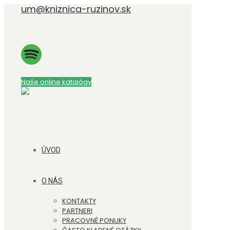
um@kniznica-ruzinov.sk
Naše online katalógy
ÚVOD
O NÁS
KONTAKTY
PARTNERI
PRACOVNÉ PONUKY