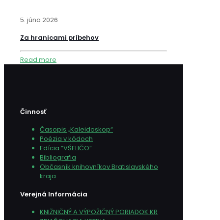
5. júna 2026
Za hranicami príbehov
Read more
Činnosť
Časopis „Kaleidoskop“
Poézia v kódoch
Edícia “VŠELIČO”
Bibliografia
Občasník knihovníkov Bratislavského
kraja
Verejná Informácia
KNIŽNIČNÝ A VÝPOŽIČNÝ PORIADOK KR