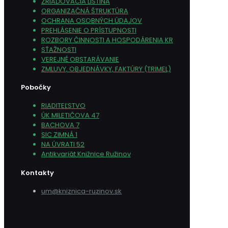
ZRIAĎOVACIA LISTINA
ORGANIZAČNÁ ŠTRUKTÚRA
OCHRANA OSOBNÝCH ÚDAJOV
PREHLÁSENIE O PRÍSTUPNOSTI
ROZBORY ČINNOSTI A HOSPODÁRENIA KR
SŤAŽNOSTI
VEREJNÉ OBSTARÁVANIE
ZMLUVY, OBJEDNÁVKY, FAKTÚRY (TRIMEL)
Pobočky
RIADITEĽSTVO
ÚK MILETIČOVA 47
BACHOVA 7
SIC ZIMNÁ 1
NA ÚVRATI 52
Antikvariát Knižnice Ružinov
Kontakty
um@kniznica-ruzinov.sk