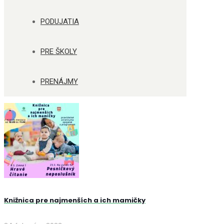
PODUJATIA
PRE ŠKOLY
PRENÁJMY
Knižnica pre najmenších a ich mamičky