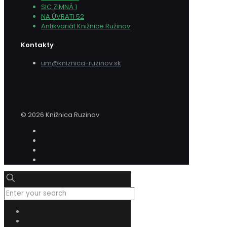
SIC ZIMNÁ 1
NA ÚVRATI 52
Antikvariát Knižnice Ružinov
Kontakty
um@kniznica-ruzinov.sk
© 2026 Knižnica Ruzinov