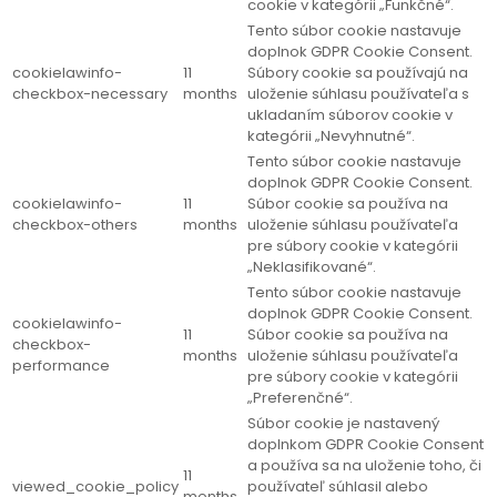
cookie v kategórii „Funkčné“.
Tento súbor cookie nastavuje
doplnok GDPR Cookie Consent.
cookielawinfo-
11
Súbory cookie sa používajú na
checkbox-necessary
months
uloženie súhlasu používateľa s
ukladaním súborov cookie v
kategórii „Nevyhnutné“.
Tento súbor cookie nastavuje
doplnok GDPR Cookie Consent.
cookielawinfo-
11
Súbor cookie sa používa na
checkbox-others
months
uloženie súhlasu používateľa
pre súbory cookie v kategórii
„Neklasifikované“.
Tento súbor cookie nastavuje
doplnok GDPR Cookie Consent.
cookielawinfo-
11
Súbor cookie sa používa na
checkbox-
months
uloženie súhlasu používateľa
performance
pre súbory cookie v kategórii
„Preferenčné“.
Súbor cookie je nastavený
doplnkom GDPR Cookie Consent
a používa sa na uloženie toho, či
11
viewed_cookie_policy
používateľ súhlasil alebo
months