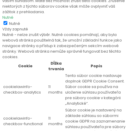
vaším súhlasom. Máte tiež možnosť zrušiť tieto cookies. Zrušenie
niektorých z týchto súborov cookie však môže ovplyvniť váš
zážitok z prehliadania.
Nutné
Nutné
Vždy zapnuté
Nutné - nelze zrušit výběr. Nutné cookies pomáhají, aby byla
webová stránka použitelná tak, že umožní základní funkce jako
navigace stránky a přístup k zabezpečeným sekcím webové
stránky. Webová stránka nemůže správně fungovat bez těchto
cookies.
Dĺžka
Cookie
Popis
trvania
Tento súbor cookie nastavuje
doplnok GDPR Cookie Consent.
cookielawinfo-
11
Súbor cookie sa používa na
checkbox-analytics
months
uloženie súhlasu používateľa
pre súbory cookie v kategórii
„Analytické“.
Súbor cookie je nastavený na
základe súhlasu so súbormi
cookielawinfo-
11
cookie GDPR na zaznamenanie
checkbox-functional
months
súhlasu používateľa pre súbory