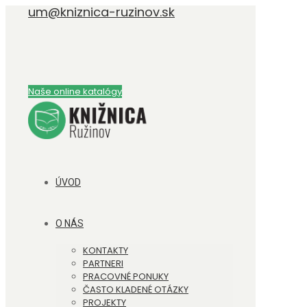
um@kniznica-ruzinov.sk
Naše online katalógy
ÚVOD
O NÁS
KONTAKTY
PARTNERI
PRACOVNÉ PONUKY
ČASTO KLADENÉ OTÁZKY
PROJEKTY