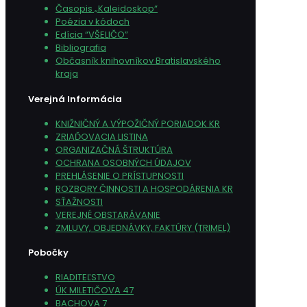
Časopis „Kaleidoskop“
Poézia v kódoch
Edícia “VŠELIČO”
Bibliografia
Občasník knihovníkov Bratislavského
kraja
Verejná Informácia
KNIŽNIČNÝ A VÝPOŽIČNÝ PORIADOK KR
ZRIAĎOVACIA LISTINA
ORGANIZAČNÁ ŠTRUKTÚRA
OCHRANA OSOBNÝCH ÚDAJOV
PREHLÁSENIE O PRÍSTUPNOSTI
ROZBORY ČINNOSTI A HOSPODÁRENIA KR
SŤAŽNOSTI
VEREJNÉ OBSTARÁVANIE
ZMLUVY, OBJEDNÁVKY, FAKTÚRY (TRIMEL)
Pobočky
RIADITEĽSTVO
ÚK MILETIČOVA 47
BACHOVA 7