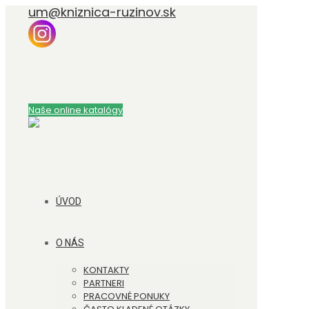
um@kniznica-ruzinov.sk
Naše online katalógy
ÚVOD
O NÁS
KONTAKTY
PARTNERI
PRACOVNÉ PONUKY