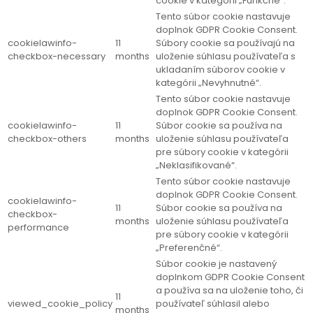
cookie v kategórii „Funkčné“.
Tento súbor cookie nastavuje
doplnok GDPR Cookie Consent.
cookielawinfo-
11
Súbory cookie sa používajú na
checkbox-necessary
months
uloženie súhlasu používateľa s
ukladaním súborov cookie v
kategórii „Nevyhnutné“.
Tento súbor cookie nastavuje
doplnok GDPR Cookie Consent.
cookielawinfo-
11
Súbor cookie sa používa na
checkbox-others
months
uloženie súhlasu používateľa
pre súbory cookie v kategórii
„Neklasifikované“.
Tento súbor cookie nastavuje
doplnok GDPR Cookie Consent.
cookielawinfo-
11
Súbor cookie sa používa na
checkbox-
months
uloženie súhlasu používateľa
performance
pre súbory cookie v kategórii
„Preferenčné“.
Súbor cookie je nastavený
doplnkom GDPR Cookie Consent
a používa sa na uloženie toho, či
11
viewed_cookie_policy
používateľ súhlasil alebo
months