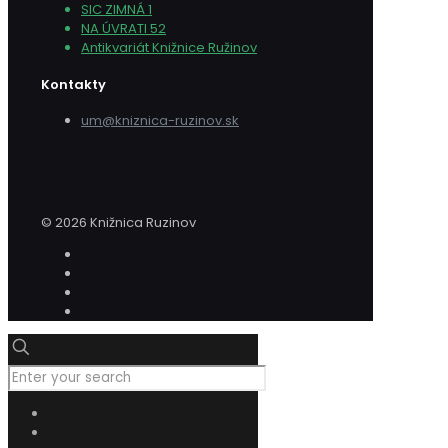
SIC ZIMNÁ 1
NA ÚVRATI 52
Antikvariát Knižnice Ružinov
Kontakty
um@kniznica-ruzinov.sk
© 2026 Knižnica Ruzinov