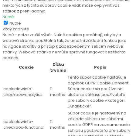
niektorých z týchto súborov cookie však môže ovplyvniť váš
zážitok z prehliadania.
Nutné
Nutné
Vždy zapnuté
Nutné - nelze zrušit výběr. Nutné cookies pomáhají, aby byla
webová stránka použitelná tak, že umožní základní funkce jako
navigace stránky a přístup k zabezpečeným sekcím webové
stránky. Webová stránka nemůže správně fungovat bez těchto
cookies.
Dĺžka
Cookie
Popis
trvania
Tento súbor cookie nastavuje
doplnok GDPR Cookie Consent.
cookielawinfo-
11
Súbor cookie sa používa na
checkbox-analytics
months
uloženie súhlasu používateľa
pre súbory cookie v kategórii
„Analytické“.
Súbor cookie je nastavený na
základe súhlasu so súbormi
cookielawinfo-
11
cookie GDPR na zaznamenanie
checkbox-functional
months
súhlasu používateľa pre súbory