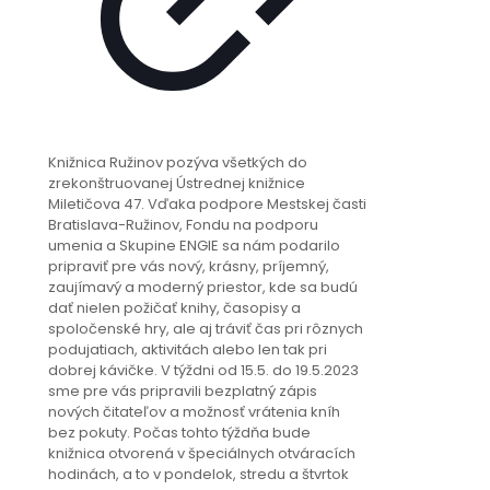
Knižnica Ružinov pozýva všetkých do
zrekonštruovanej Ústrednej knižnice
Miletičova 47. Vďaka podpore Mestskej časti
Bratislava-Ružinov, Fondu na podporu
umenia a Skupine ENGIE sa nám podarilo
pripraviť pre vás nový, krásny, príjemný,
zaujímavý a moderný priestor, kde sa budú
dať nielen požičať knihy, časopisy a
spoločenské hry, ale aj tráviť čas pri rôznych
podujatiach, aktivitách alebo len tak pri
dobrej kávičke. V týždni od 15.5. do 19.5.2023
sme pre vás pripravili bezplatný zápis
nových čitateľov a možnosť vrátenia kníh
bez pokuty. Počas tohto týždňa bude
knižnica otvorená v špeciálnych otváracích
hodinách, a to v pondelok, stredu a štvrtok