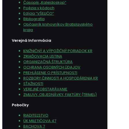
Časopis „Kaleidoskop“
Poézia v kódoch
Edícia “VŠELIČO”
Bibliografia
Občasník knihovníkov Bratislavského
kraja
Verejná Informácia
KNIŽNIČNÝ A VÝPOŽIČNÝ PORIADOK KR
ZRIAĎOVACIA LISTINA
ORGANIZAČNÁ ŠTRUKTÚRA
OCHRANA OSOBNÝCH ÚDAJOV
PREHLÁSENIE O PRÍSTUPNOSTI
ROZBORY ČINNOSTI A HOSPODÁRENIA KR
SŤAŽNOSTI
VEREJNÉ OBSTARÁVANIE
ZMLUVY, OBJEDNÁVKY, FAKTÚRY (TRIMEL)
Pobočky
RIADITEĽSTVO
ÚK MILETIČOVA 47
BACHOVA 7