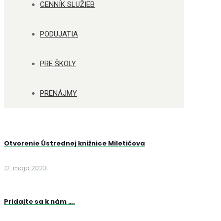
CENNÍK SLUŽIEB
PODUJATIA
PRE ŠKOLY
PRENÁJMY
Otvorenie Ústrednej knižnice Miletičova
12. mája 2023
Pridajte sa k nám ….