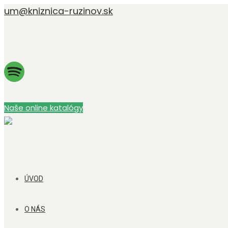
um@kniznica-ruzinov.sk
Naše online katalógy
ÚVOD
O NÁS