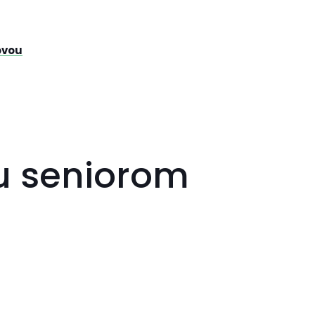
ovou
u seniorom