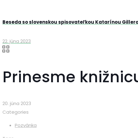
Beseda so slovenskou spisovateľkou Katarínou Giller
22. júna 2023
Prinesme knižnic
20. júna 2023
Categories
Pozvánka