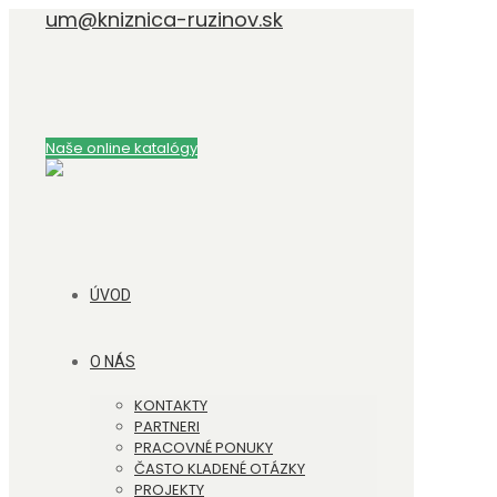
um@kniznica-ruzinov.sk
Naše online katalógy
ÚVOD
O NÁS
KONTAKTY
PARTNERI
PRACOVNÉ PONUKY
ČASTO KLADENÉ OTÁZKY
PROJEKTY