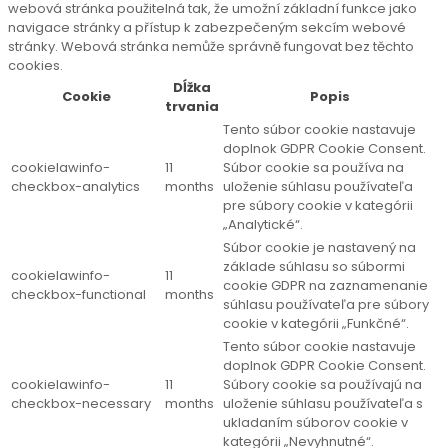
webová stránka použitelná tak, že umožní základní funkce jako
navigace stránky a přístup k zabezpečeným sekcím webové
stránky. Webová stránka nemůže správně fungovat bez těchto
cookies.
Dĺžka
Cookie
Popis
trvania
Tento súbor cookie nastavuje
doplnok GDPR Cookie Consent.
cookielawinfo-
11
Súbor cookie sa používa na
checkbox-analytics
months
uloženie súhlasu používateľa
pre súbory cookie v kategórii
„Analytické“.
Súbor cookie je nastavený na
základe súhlasu so súbormi
cookielawinfo-
11
cookie GDPR na zaznamenanie
checkbox-functional
months
súhlasu používateľa pre súbory
cookie v kategórii „Funkčné“.
Tento súbor cookie nastavuje
doplnok GDPR Cookie Consent.
cookielawinfo-
11
Súbory cookie sa používajú na
checkbox-necessary
months
uloženie súhlasu používateľa s
ukladaním súborov cookie v
kategórii „Nevyhnutné“.