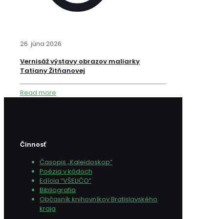
26. júna 2026
Vernisáž výstavy obrazov maliarky
Tatiany Žitňanovej
Read more
Činnosť
Časopis „Kaleidoskop“
Poézia v kódoch
Edícia “VŠELIČO”
Bibliografia
Občasník knihovníkov Bratislavského
kraja