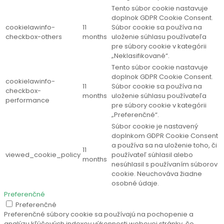
Tento súbor cookie nastavuje
doplnok GDPR Cookie Consent.
cookielawinfo-
11
Súbor cookie sa používa na
checkbox-others
months
uloženie súhlasu používateľa
pre súbory cookie v kategórii
„Neklasifikované“.
Tento súbor cookie nastavuje
doplnok GDPR Cookie Consent.
cookielawinfo-
11
Súbor cookie sa používa na
checkbox-
months
uloženie súhlasu používateľa
performance
pre súbory cookie v kategórii
„Preferenčné“.
Súbor cookie je nastavený
doplnkom GDPR Cookie Consent
a používa sa na uloženie toho, či
11
viewed_cookie_policy
používateľ súhlasil alebo
months
nesúhlasil s používaním súborov
cookie. Neuchováva žiadne
osobné údaje.
Preferenčné
Preferenčné
Preferenčné súbory cookie sa používajú na pochopenie a
analýzu kľúčových indexov výkonnosti webovej stránky, čo