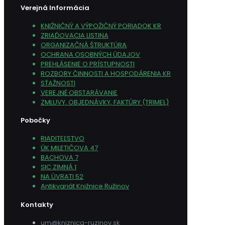
Verejná Informácia
KNIŽNIČNÝ A VÝPOŽIČNÝ PORIADOK KR
ZRIAĎOVACIA LISTINA
ORGANIZAČNÁ ŠTRUKTÚRA
OCHRANA OSOBNÝCH ÚDAJOV
PREHLÁSENIE O PRÍSTUPNOSTI
ROZBORY ČINNOSTI A HOSPODÁRENIA KR
SŤAŽNOSTI
VEREJNÉ OBSTARÁVANIE
ZMLUVY, OBJEDNÁVKY, FAKTÚRY (TRIMEL)
Pobočky
RIADITEĽSTVO
ÚK MILETIČOVA 47
BACHOVA 7
SIC ZIMNÁ 1
NA ÚVRATI 52
Antikvariát Knižnice Ružinov
Kontakty
um@kniznica-ruzinov.sk