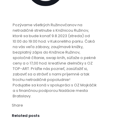
Pozývame všetkých Ružinovčanov na
netradičné stretnutie s Knižnicou Ružinov,
ktoré sa bude konať 9.8.2023 (streda) od
10:00 do 19:00 hod. v Kukorelliho parku. Čaká
na vás veľa zábavy, zaujímavé knižky,
bezplatný zápis do Knižnice Ružinov,
spoločné čítanie, swap kníh, súťaže o pekné
ceny a o 17,00 hod. kreatívne dielničky s OZ
TOP-ART. Príďte nás pozrieť, zasúťažiť si,
zabaviť sa a stráviť s nami príjemné a tak
trochu netradičné popoludnie!
Podujatie sa koná v spolupráci s OZ Mojkáčik
a s finančnou podporou Nadácie mesta
Bratislavy.
Share
Related posts