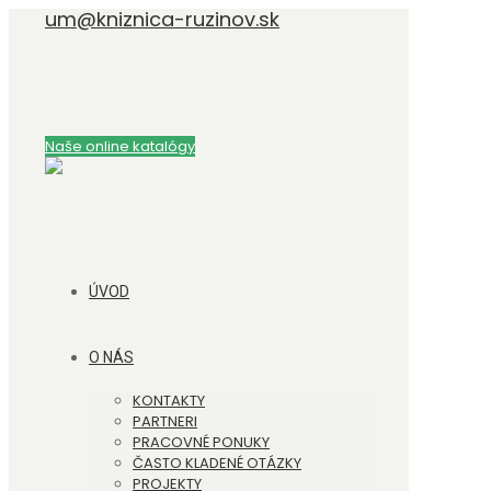
um@kniznica-ruzinov.sk
Naše online katalógy
ÚVOD
O NÁS
KONTAKTY
PARTNERI
PRACOVNÉ PONUKY
ČASTO KLADENÉ OTÁZKY
PROJEKTY