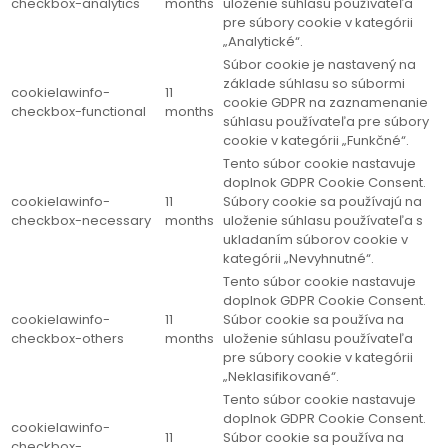
checkbox-analytics
months
uloženie súhlasu používateľa
pre súbory cookie v kategórii
„Analytické“.
Súbor cookie je nastavený na
základe súhlasu so súbormi
cookielawinfo-
11
cookie GDPR na zaznamenanie
checkbox-functional
months
súhlasu používateľa pre súbory
cookie v kategórii „Funkčné“.
Tento súbor cookie nastavuje
doplnok GDPR Cookie Consent.
cookielawinfo-
11
Súbory cookie sa používajú na
checkbox-necessary
months
uloženie súhlasu používateľa s
ukladaním súborov cookie v
kategórii „Nevyhnutné“.
Tento súbor cookie nastavuje
doplnok GDPR Cookie Consent.
cookielawinfo-
11
Súbor cookie sa používa na
checkbox-others
months
uloženie súhlasu používateľa
pre súbory cookie v kategórii
„Neklasifikované“.
Tento súbor cookie nastavuje
doplnok GDPR Cookie Consent.
cookielawinfo-
11
Súbor cookie sa používa na
checkbox-