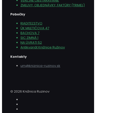
VEREJNÉ OBSTARÁVANIE
ZMLUVY, OBJEDNÁVKY, FAKTÚRY (TRIMEL)
Pobočky
RIADITEĽSTVO
ÚK MILETIČOVA 47
BACHOVA 7
SIC ZIMNÁ 1
NA ÚVRATI 52
Antikvariát Knižnice Ružinov
Kontakty
um@kniznica-ruzinov.sk
© 2026 Knižnica Ruzinov