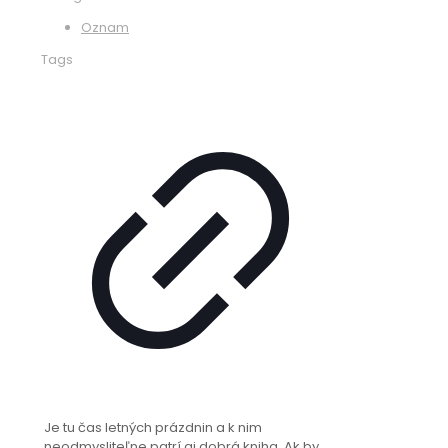
Oznam
Tags
Je tu čas letných prázdnin a k nim
neodmysliteľne patrí aj dobrá kniha. Ak by