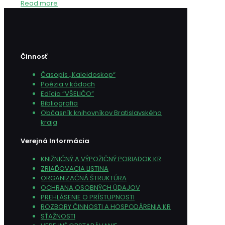
Read more
Činnosť
Časopis „Kaleidoskop“
Poézia v kódoch
Edícia “VŠELIČO”
Bibliografia
Občasník knihovníkov Bratislavského
kraja
Verejná Informácia
KNIŽNIČNÝ A VÝPOŽIČNÝ PORIADOK KR
ZRIAĎOVACIA LISTINA
ORGANIZAČNÁ ŠTRUKTÚRA
OCHRANA OSOBNÝCH ÚDAJOV
PREHLÁSENIE O PRÍSTUPNOSTI
ROZBORY ČINNOSTI A HOSPODÁRENIA KR
SŤAŽNOSTI