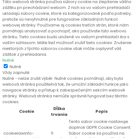
Táto webová stránka používa súbory cookie na zlepšenie vášho
zážitku pri prechádzaní webom. Z nich sa vo vašom prehliadači
ukladajú súbory cookie, ktoré sú kategorizované podľa potreby,
pretože sú nevyhnutné pre fungovanie základných funkcií
webovej stránky. Používame aj cookies tretích strán, ktoré nám
pomáhajú analyzovať a pochopiť, ako používate túto webovú
stránku. Tieto cookies budú uložené vo vašom prehliadači iba s
vaším súhlasom. Máte tiež možnosť zrušiť tieto cookies. Zrušenie
niektorých z týchto súborov cookie však môže ovplyvniť váš
zážitok z prehliadania.
Nutné
Nutné
Vždy zapnuté
Nutné - nelze zrušit výběr. Nutné cookies pomáhají, aby byla
webová stránka použitelná tak, že umožní základní funkce jako
navigace stránky a přístup k zabezpečeným sekcím webové
stránky. Webová stránka nemůže správně fungovat bez těchto
cookies.
Dĺžka
Cookie
Popis
trvania
Tento súbor cookie nastavuje
doplnok GDPR Cookie Consent.
cookielawinfo-
11
Súbor cookie sa používa na