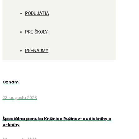
PODUJATIA
PRE ŠKOLY
PRENÁJMY
Oznam
23. augusta 2023
Špeciálna ponuka Knižnice Ružinov-audioknihy a
e-knihy