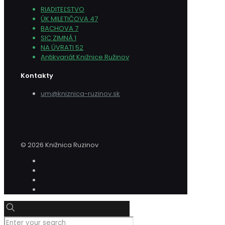
RIADITEĽSTVO
ÚK MILETIČOVA 47
BACHOVA 7
SIC ZIMNÁ 1
NA ÚVRATI 52
Antikvariát Knižnice Ružinov
Kontakty
um@kniznica-ruzinov.sk
© 2026 Knižnica Ruzinov