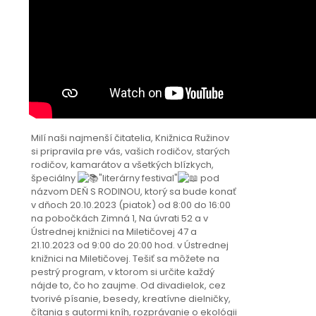
Milí naši najmenší čitatelia, Knižnica Ružinov
si pripravila pre vás, vašich rodičov, starých
rodičov, kamarátov a všetkých blízkych,
špeciálny
"literárny festival"
pod
názvom DEŇ S RODINOU, ktorý sa bude konať
v dňoch 20.10.2023 (piatok) od 8:00 do 16:00
na pobočkách Zimná 1, Na úvrati 52 a v
Ústrednej knižnici na Miletičovej 47 a
21.10.2023 od 9:00 do 20:00 hod. v Ústrednej
knižnici na Miletičovej. Tešiť sa môžete na
pestrý program, v ktorom si určite každý
nájde to, čo ho zaujme. Od divadielok, cez
tvorivé písanie, besedy, kreatívne dielničky,
čítania s autormi kníh, rozprávanie o ekológii