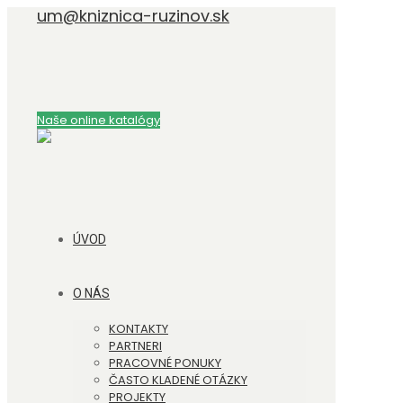
um@kniznica-ruzinov.sk
Naše online katalógy
ÚVOD
O NÁS
KONTAKTY
PARTNERI
PRACOVNÉ PONUKY
ČASTO KLADENÉ OTÁZKY
PROJEKTY