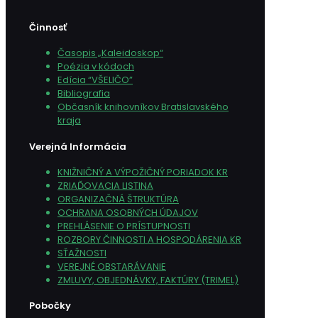
Činnosť
Časopis „Kaleidoskop“
Poézia v kódoch
Edícia “VŠELIČO”
Bibliografia
Občasník knihovníkov Bratislavského
kraja
Verejná Informácia
KNIŽNIČNÝ A VÝPOŽIČNÝ PORIADOK KR
ZRIAĎOVACIA LISTINA
ORGANIZAČNÁ ŠTRUKTÚRA
OCHRANA OSOBNÝCH ÚDAJOV
PREHLÁSENIE O PRÍSTUPNOSTI
ROZBORY ČINNOSTI A HOSPODÁRENIA KR
SŤAŽNOSTI
VEREJNÉ OBSTARÁVANIE
ZMLUVY, OBJEDNÁVKY, FAKTÚRY (TRIMEL)
Pobočky