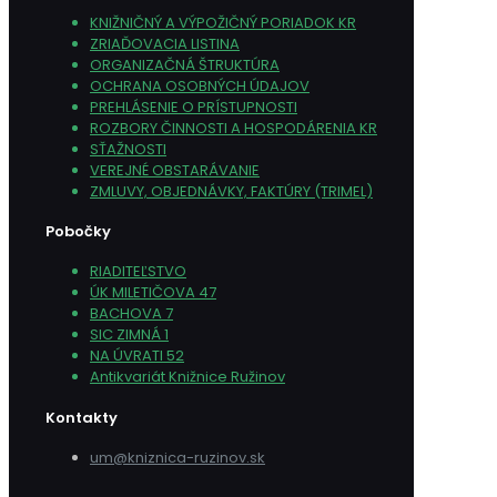
KNIŽNIČNÝ A VÝPOŽIČNÝ PORIADOK KR
ZRIAĎOVACIA LISTINA
ORGANIZAČNÁ ŠTRUKTÚRA
OCHRANA OSOBNÝCH ÚDAJOV
PREHLÁSENIE O PRÍSTUPNOSTI
ROZBORY ČINNOSTI A HOSPODÁRENIA KR
SŤAŽNOSTI
VEREJNÉ OBSTARÁVANIE
ZMLUVY, OBJEDNÁVKY, FAKTÚRY (TRIMEL)
Pobočky
RIADITEĽSTVO
ÚK MILETIČOVA 47
BACHOVA 7
SIC ZIMNÁ 1
NA ÚVRATI 52
Antikvariát Knižnice Ružinov
Kontakty
um@kniznica-ruzinov.sk