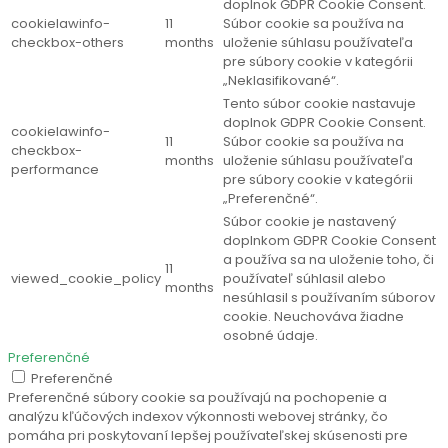
doplnok GDPR Cookie Consent.
cookielawinfo-
11
Súbor cookie sa používa na
checkbox-others
months
uloženie súhlasu používateľa
pre súbory cookie v kategórii
„Neklasifikované“.
Tento súbor cookie nastavuje
doplnok GDPR Cookie Consent.
cookielawinfo-
11
Súbor cookie sa používa na
checkbox-
months
uloženie súhlasu používateľa
performance
pre súbory cookie v kategórii
„Preferenčné“.
Súbor cookie je nastavený
doplnkom GDPR Cookie Consent
a používa sa na uloženie toho, či
11
viewed_cookie_policy
používateľ súhlasil alebo
months
nesúhlasil s používaním súborov
cookie. Neuchováva žiadne
osobné údaje.
Preferenčné
Preferenčné
Preferenčné súbory cookie sa používajú na pochopenie a
analýzu kľúčových indexov výkonnosti webovej stránky, čo
pomáha pri poskytovaní lepšej používateľskej skúsenosti pre