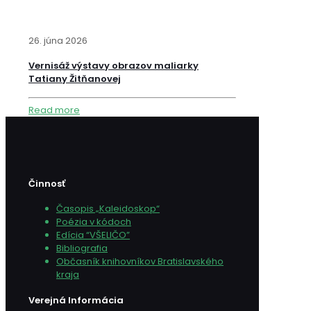
26. júna 2026
Vernisáž výstavy obrazov maliarky
Tatiany Žitňanovej
Read more
Činnosť
Časopis „Kaleidoskop“
Poézia v kódoch
Edícia “VŠELIČO”
Bibliografia
Občasník knihovníkov Bratislavského
kraja
Verejná Informácia