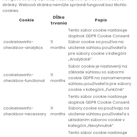
stránky. Webová stránka nemůže správně fungovat bez těchto
cookies.
Dĺžka
Cookie
Popis
trvania
Tento súbor cookie nastavuje
doplnok GDPR Cookie Consent.
cookielawinfo-
11
Súbor cookie sa používa na
checkbox-analytics
months
uloženie súhlasu používateľa
pre súbory cookie v kategórii
„Analytické“.
Súbor cookie je nastavený na
základe súhlasu so súbormi
cookielawinfo-
11
cookie GDPR na zaznamenanie
checkbox-functional
months
súhlasu používateľa pre súbory
cookie v kategórii „Funkčné“.
Tento súbor cookie nastavuje
doplnok GDPR Cookie Consent.
cookielawinfo-
11
Súbory cookie sa používajú na
checkbox-necessary
months
uloženie súhlasu používateľa s
ukladaním súborov cookie v
kategórii „Nevyhnutné“.
Tento súbor cookie nastavuje