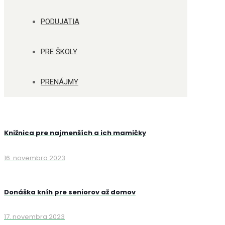
PODUJATIA
PRE ŠKOLY
PRENÁJMY
Knižnica pre najmenších a ich mamičky
16. novembra 2023
Donáška kníh pre seniorov až domov
17. novembra 2023