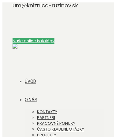
um@kniznica-ruzinov.sk
Naše online katalógy
ÚVOD
O NÁS
KONTAKTY
PARTNERI
PRACOVNÉ PONUKY
ČASTO KLADENÉ OTÁZKY
PROJEKTY