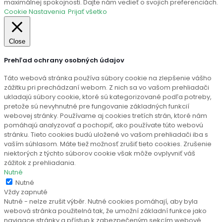
maximálnej spokojnosti. Dajte nám vedieť o svojich preferenciách.
Cookie Nastavenia
Prijať všetko
Close
Prehľad ochrany osobných údajov
Táto webová stránka používa súbory cookie na zlepšenie vášho
zážitku pri prechádzaní webom. Z nich sa vo vašom prehliadači
ukladajú súbory cookie, ktoré sú kategorizované podľa potreby,
pretože sú nevyhnutné pre fungovanie základných funkcií
webovej stránky. Používame aj cookies tretích strán, ktoré nám
pomáhajú analyzovať a pochopiť, ako používate túto webovú
stránku. Tieto cookies budú uložené vo vašom prehliadači iba s
vaším súhlasom. Máte tiež možnosť zrušiť tieto cookies. Zrušenie
niektorých z týchto súborov cookie však môže ovplyvniť váš
zážitok z prehliadania.
Nutné
Nutné
Vždy zapnuté
Nutné - nelze zrušit výběr. Nutné cookies pomáhají, aby byla
webová stránka použitelná tak, že umožní základní funkce jako
navigace stránky a přístup k zabezpečeným sekcím webové