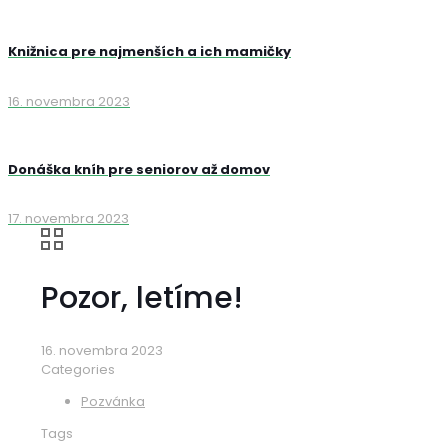
Knižnica pre najmenších a ich mamičky
16. novembra 2023
Donáška kníh pre seniorov až domov
17. novembra 2023
Pozor, letíme!
16. novembra 2023
Categories
Pozvánka
Tags