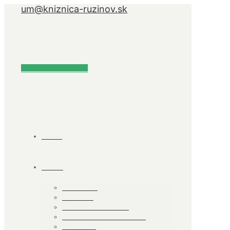
um@kniznica-ruzinov.sk
Naše online katalógy
ÚVOD
O NÁS
KONTAKTY
PARTNERI
PRACOVNÉ PONUKY
ČASTO KLADENÉ OTÁZKY
PROJEKTY