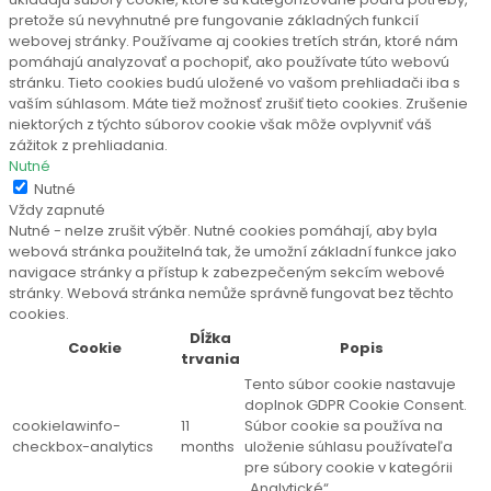
pretože sú nevyhnutné pre fungovanie základných funkcií
webovej stránky. Používame aj cookies tretích strán, ktoré nám
pomáhajú analyzovať a pochopiť, ako používate túto webovú
stránku. Tieto cookies budú uložené vo vašom prehliadači iba s
vaším súhlasom. Máte tiež možnosť zrušiť tieto cookies. Zrušenie
niektorých z týchto súborov cookie však môže ovplyvniť váš
zážitok z prehliadania.
Nutné
Nutné
Vždy zapnuté
Nutné - nelze zrušit výběr. Nutné cookies pomáhají, aby byla
webová stránka použitelná tak, že umožní základní funkce jako
navigace stránky a přístup k zabezpečeným sekcím webové
stránky. Webová stránka nemůže správně fungovat bez těchto
cookies.
Dĺžka
Cookie
Popis
trvania
Tento súbor cookie nastavuje
doplnok GDPR Cookie Consent.
cookielawinfo-
11
Súbor cookie sa používa na
checkbox-analytics
months
uloženie súhlasu používateľa
pre súbory cookie v kategórii
„Analytické“.