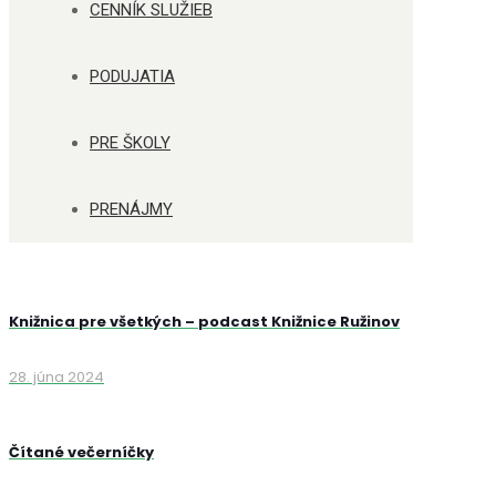
CENNÍK SLUŽIEB
PODUJATIA
PRE ŠKOLY
PRENÁJMY
Knižnica pre všetkých – podcast Knižnice Ružinov
28. júna 2024
Čítané večerníčky