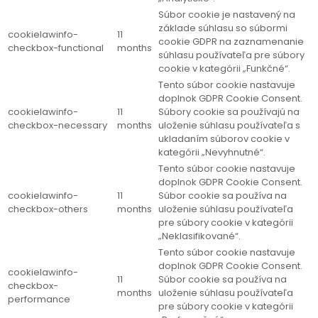
Súbor cookie je nastavený na
základe súhlasu so súbormi
cookielawinfo-
11
cookie GDPR na zaznamenanie
checkbox-functional
months
súhlasu používateľa pre súbory
cookie v kategórii „Funkčné“.
Tento súbor cookie nastavuje
doplnok GDPR Cookie Consent.
cookielawinfo-
11
Súbory cookie sa používajú na
checkbox-necessary
months
uloženie súhlasu používateľa s
ukladaním súborov cookie v
kategórii „Nevyhnutné“.
Tento súbor cookie nastavuje
doplnok GDPR Cookie Consent.
cookielawinfo-
11
Súbor cookie sa používa na
checkbox-others
months
uloženie súhlasu používateľa
pre súbory cookie v kategórii
„Neklasifikované“.
Tento súbor cookie nastavuje
doplnok GDPR Cookie Consent.
cookielawinfo-
11
Súbor cookie sa používa na
checkbox-
months
uloženie súhlasu používateľa
performance
pre súbory cookie v kategórii