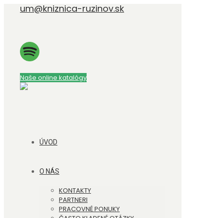
um@kniznica-ruzinov.sk
Naše online katalógy
ÚVOD
O NÁS
KONTAKTY
PARTNERI
PRACOVNÉ PONUKY