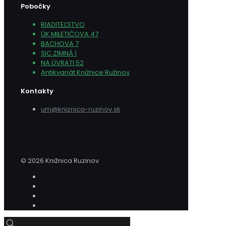
Pobočky
RIADITEĽSTVO
ÚK MILETIČOVA 47
BACHOVA 7
SIC ZIMNÁ 1
NA ÚVRATI 52
Antikvariát Knižnice Ružinov
Kontakty
um@kniznica-ruzinov.sk
© 2026 Knižnica Ruzinov