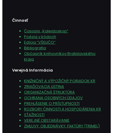
Činnosť
Časopis „Kaleidoskop“
Poézia v kódoch
Edícia “VŠELIČO”
Bibliografia
Občasník knihovníkov Bratislavského
kraja
Verejná Informácia
KNIŽNIČNÝ A VÝPOŽIČNÝ PORIADOK KR
ZRIAĎOVACIA LISTINA
ORGANIZAČNÁ ŠTRUKTÚRA
OCHRANA OSOBNÝCH ÚDAJOV
PREHLÁSENIE O PRÍSTUPNOSTI
ROZBORY ČINNOSTI A HOSPODÁRENIA KR
SŤAŽNOSTI
VEREJNÉ OBSTARÁVANIE
ZMLUVY, OBJEDNÁVKY, FAKTÚRY (TRIMEL)