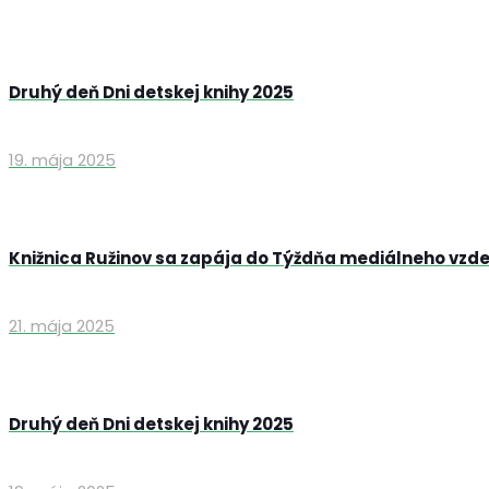
Druhý deň Dni detskej knihy 2025
19. mája 2025
Knižnica Ružinov sa zapája do Týždňa mediálneho vzd
21. mája 2025
Druhý deň Dni detskej knihy 2025