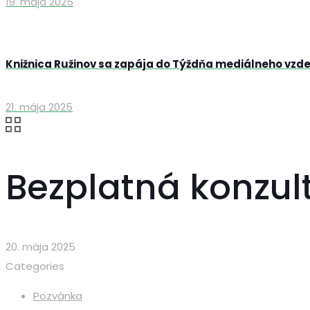
19. mája 2025
Knižnica Ružinov sa zapája do Týždňa mediálneho vzd
21. mája 2025
Bezplatná konzul
20. mája 2025
Categories
Pozvánka