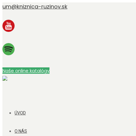
um@kniznica-ruzinov.sk
Naše online katalógy
ÚVOD
O NÁS