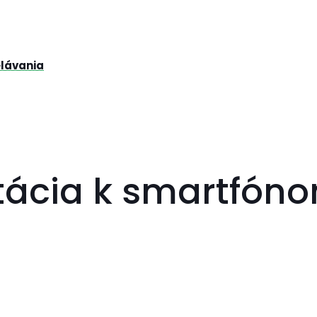
elávania
tácia k smartfón