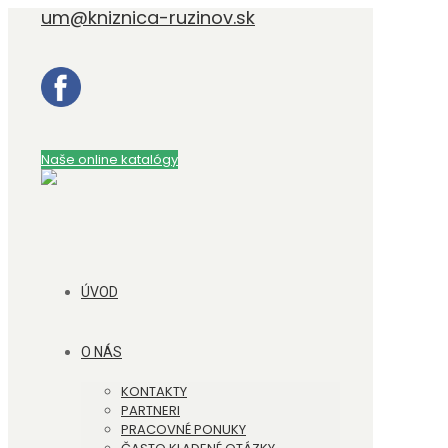
um@kniznica-ruzinov.sk
Naše online katalógy
ÚVOD
O NÁS
KONTAKTY
PARTNERI
PRACOVNÉ PONUKY