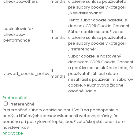
checkbox-others
months
uloženie súhlasu používateľa
pre súbory cookie v kategórii
„Neklasifikované“.
Tento súbor cookie nastavuje
doplnok GDPR Cookie Consent.
cookielawinfo-
11
Súbor cookie sa používa na
checkbox-
months
uloženie súhlasu používateľa
performance
pre súbory cookie v kategórii
„Preferenčné“.
Súbor cookie je nastavený
doplnkom GDPR Cookie Consent
a používa sa na uloženie toho, či
11
viewed_cookie_policy
používateľ súhlasil alebo
months
nesúhlasil s používaním súborov
cookie. Neuchováva žiadne
osobné údaje.
Preferenčné
Preferenčné
Preferenčné súbory cookie sa používajú na pochopenie a
analýzu kľúčových indexov výkonnosti webovej stránky, čo
pomáha pri poskytovaní lepšej používateľskej skúsenosti pre
návštevníkov.
Analytické