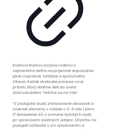
Knižnica Ružinov pozýva rodičov s
najmenšími deťmi na príjemné dopoludnia
plné rozprávok, fantázie a spoločného
čítania. Každé stretnutie prinesie nový
príbeh, ktorý vtiahne deti do sveta
dobrodružstiev. Tešíme sa na Vás!
*Z podujatia budú zhotovované obrazové a
zvukové záznamy v súlade s El. 6 ods.1 pism.
f) Nariadenia EÚ o ochrane fyzických osôb
pri spracúvani osobných údajov. Účasťou na
podujatí súhlasíte s ich vyhotovením a