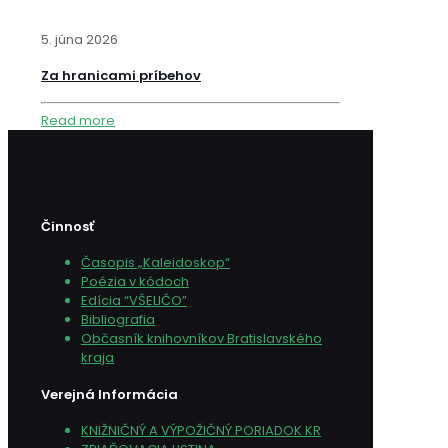
5. júna 2026
Za hranicami príbehov
Read more
Činnosť
Časopis „Kaleidoskop“
Poézia v kódoch
Edícia “VŠELIČO”
Bibliografia
Občasník knihovníkov Bratislavského
kraja
Verejná Informácia
KNIŽNIČNÝ A VÝPOŽIČNÝ PORIADOK KR