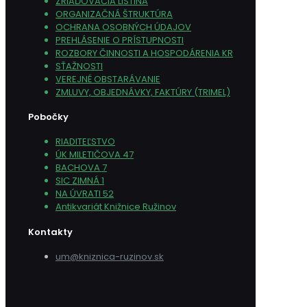
ZRIAĎOVACIA LISTINA
ORGANIZAČNÁ ŠTRUKTÚRA
OCHRANA OSOBNÝCH ÚDAJOV
PREHLÁSENIE O PRÍSTUPNOSTI
ROZBORY ČINNOSTI A HOSPODÁRENIA KR
SŤAŽNOSTI
VEREJNÉ OBSTARÁVANIE
ZMLUVY, OBJEDNÁVKY, FAKTÚRY (TRIMEL)
Pobočky
RIADITEĽSTVO
ÚK MILETIČOVA 47
BACHOVA 7
SIC ZIMNÁ 1
NA ÚVRATI 52
Antikvariát Knižnice Ružinov
Kontakty
um@kniznica-ruzinov.sk