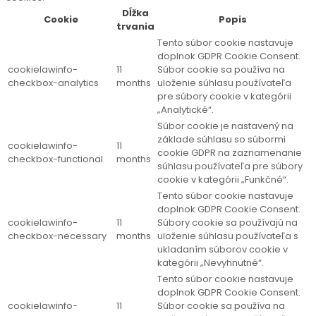
Dĺžka
Cookie
Popis
trvania
Tento súbor cookie nastavuje
doplnok GDPR Cookie Consent.
cookielawinfo-
11
Súbor cookie sa používa na
checkbox-analytics
months
uloženie súhlasu používateľa
pre súbory cookie v kategórii
„Analytické“.
Súbor cookie je nastavený na
základe súhlasu so súbormi
cookielawinfo-
11
cookie GDPR na zaznamenanie
checkbox-functional
months
súhlasu používateľa pre súbory
cookie v kategórii „Funkčné“.
Tento súbor cookie nastavuje
doplnok GDPR Cookie Consent.
cookielawinfo-
11
Súbory cookie sa používajú na
checkbox-necessary
months
uloženie súhlasu používateľa s
ukladaním súborov cookie v
kategórii „Nevyhnutné“.
Tento súbor cookie nastavuje
doplnok GDPR Cookie Consent.
cookielawinfo-
11
Súbor cookie sa používa na