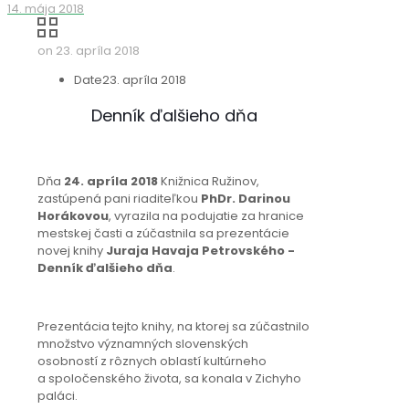
14. mája 2018
on
23. apríla 2018
Date
23. apríla 2018
Denník ďalšieho dňa
Dňa
24. apríla 2018
Knižnica Ružinov,
zastúpená pani riaditeľkou
PhDr. Darinou
Horákovou
, vyrazila na podujatie za hranice
mestskej časti a zúčastnila sa prezentácie
novej knihy
Juraja Havaja Petrovského -
Denník ďalšieho dňa
.
Prezentácia tejto knihy, na ktorej sa zúčastnilo
množstvo významných slovenských
osobností z rôznych oblastí kultúrneho
a spoločenského života, sa konala v Zichyho
paláci.