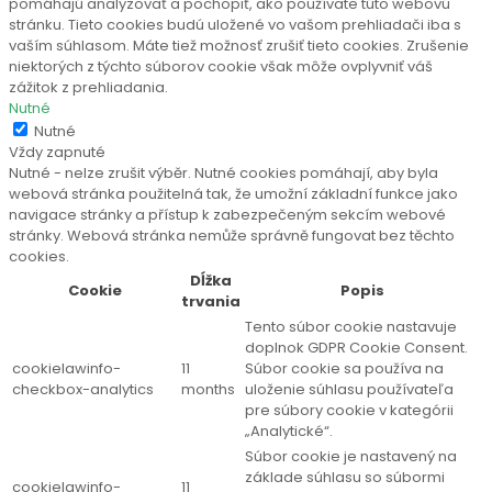
pomáhajú analyzovať a pochopiť, ako používate túto webovú
stránku. Tieto cookies budú uložené vo vašom prehliadači iba s
vaším súhlasom. Máte tiež možnosť zrušiť tieto cookies. Zrušenie
niektorých z týchto súborov cookie však môže ovplyvniť váš
zážitok z prehliadania.
Nutné
Nutné
Vždy zapnuté
Nutné - nelze zrušit výběr. Nutné cookies pomáhají, aby byla
webová stránka použitelná tak, že umožní základní funkce jako
navigace stránky a přístup k zabezpečeným sekcím webové
stránky. Webová stránka nemůže správně fungovat bez těchto
cookies.
Dĺžka
Cookie
Popis
trvania
Tento súbor cookie nastavuje
doplnok GDPR Cookie Consent.
cookielawinfo-
11
Súbor cookie sa používa na
checkbox-analytics
months
uloženie súhlasu používateľa
pre súbory cookie v kategórii
„Analytické“.
Súbor cookie je nastavený na
základe súhlasu so súbormi
cookielawinfo-
11