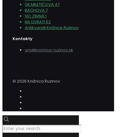
ÚK MILETIČOVA 47
BACHOVA 7
SIC ZIMNÁ 1
NA ÚVRATI 52
Antikvariát Knižnice Ružinov
Kontakty
um@kniznica-ruzinov.sk
© 2026 Knižnica Ruzinov