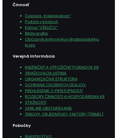
Činnosť
Časopis „Kaleidoskop“
Poézia v kódoch
Edícia “VŠELIČO”
Bibliografia
Občasník knihovníkov Bratislavského
kraja
Verejná Informácia
KNIŽNIČNÝ A VÝPOŽIČNÝ PORIADOK KR
ZRIAĎOVACIA LISTINA
ORGANIZAČNÁ ŠTRUKTÚRA
OCHRANA OSOBNÝCH ÚDAJOV
PREHLÁSENIE O PRÍSTUPNOSTI
ROZBORY ČINNOSTI A HOSPODÁRENIA KR
SŤAŽNOSTI
VEREJNÉ OBSTARÁVANIE
ZMLUVY, OBJEDNÁVKY, FAKTÚRY (TRIMEL)
Pobočky
RIADITEĽSTVO