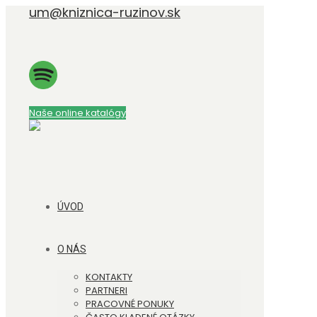
um@kniznica-ruzinov.sk
Naše online katalógy
ÚVOD
O NÁS
KONTAKTY
PARTNERI
PRACOVNÉ PONUKY