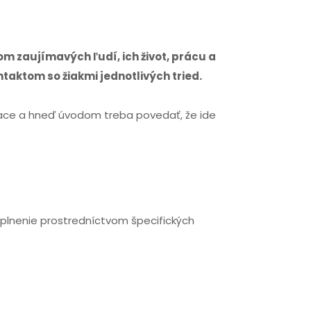
om zaujímavých ľudí, ich život, prácu a
ntaktom so žiakmi jednotlivých tried.
iace a hneď úvodom treba povedať, že ide
naplnenie prostredníctvom špecifických