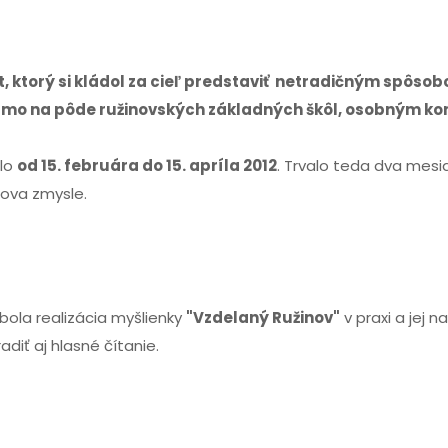
t, ktorý si kládol za cieľ predstaviť netradičným spôsob
priamo na pôde ružinovských základných škôl, osobným ko
ilo
od 15. februára do 15. apríla 2012
. Trvalo teda dva mes
lova zmysle.
bola realizácia myšlienky
"Vzdelaný Ružinov"
v praxi a jej 
iť aj hlasné čítanie.