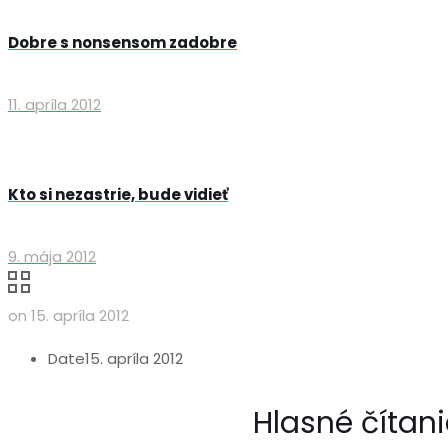
Dobre s nonsensom zadobre
11. apríla 2012
Kto si nezastrie, bude vidieť
9. mája 2012
on
15. apríla 2012
Date
15. apríla 2012
Hlasné čítani