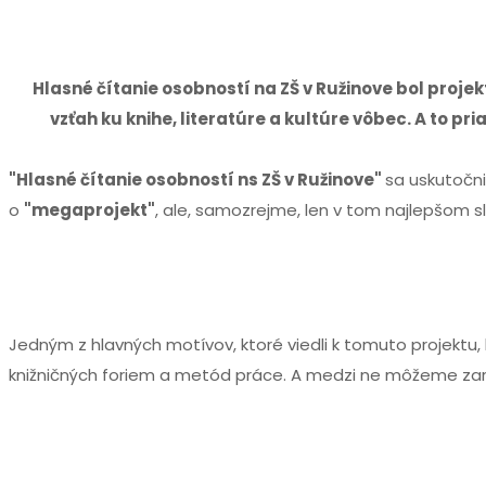
Hlasné čítanie osobností na ZŠ v Ružinove bol projek
vzťah ku knihe, literatúre a kultúre vôbec. A to 
"Hlasné čítanie osobností ns ZŠ v Ružinove"
sa uskutočn
o
"megaprojekt"
, ale, samozrejme, len v tom najlepšom s
Jedným z hlavných motívov, ktoré viedli k tomuto projektu, 
knižničných foriem a metód práce. A medzi ne môžeme zarad