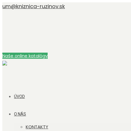
um@kniznica-ruzinov.sk
Naše online katalógy
ÚVOD
O NÁS
KONTAKTY