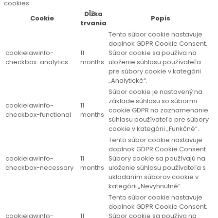
cookies.
Dĺžka
Cookie
Popis
trvania
Tento súbor cookie nastavuje
doplnok GDPR Cookie Consent.
cookielawinfo-
11
Súbor cookie sa používa na
checkbox-analytics
months
uloženie súhlasu používateľa
pre súbory cookie v kategórii
„Analytické“.
Súbor cookie je nastavený na
základe súhlasu so súbormi
cookielawinfo-
11
cookie GDPR na zaznamenanie
checkbox-functional
months
súhlasu používateľa pre súbory
cookie v kategórii „Funkčné“.
Tento súbor cookie nastavuje
doplnok GDPR Cookie Consent.
cookielawinfo-
11
Súbory cookie sa používajú na
checkbox-necessary
months
uloženie súhlasu používateľa s
ukladaním súborov cookie v
kategórii „Nevyhnutné“.
Tento súbor cookie nastavuje
doplnok GDPR Cookie Consent.
cookielawinfo-
11
Súbor cookie sa používa na