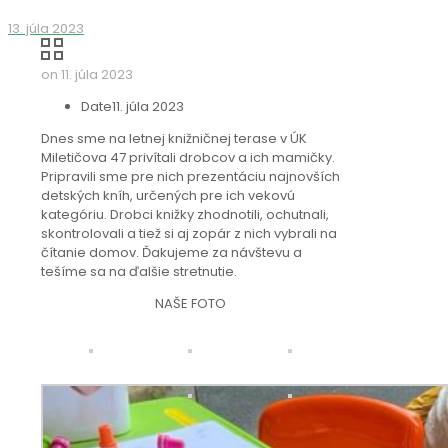
13. júla 2023
on
11. júla 2023
Date
11. júla 2023
Dnes sme na letnej knižničnej terase v ÚK
Miletičova 47 privítali drobcov a ich mamičky.
Pripravili sme pre nich prezentáciu najnovších
detských kníh, určených pre ich vekovú
kategóriu. Drobci knižky zhodnotili, ochutnali,
skontrolovali a tiež si aj zopár z nich vybrali na
čítanie domov. Ďakujeme za návštevu a
tešíme sa na ďalšie stretnutie.
NAŠE FOTO