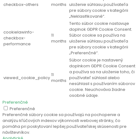
checkbox-others
months
uloženie súhlasu používateľa
pre súbory cookie v kategórii
„Neklasifikované“.
Tento súbor cookie nastavuje
doplnok GDPR Cookie Consent.
cookielawinfo-
11
Súbor cookie sa používa na
checkbox-
months
uloženie súhlasu používateľa
performance
pre súbory cookie v kategórii
„Preferenčné“.
Súbor cookie je nastavený
doplnkom GDPR Cookie Consent
a používa sa na uloženie toho, či
11
viewed_cookie_policy
používateľ súhlasil alebo
months
nesúhlasil s používaním súborov
cookie. Neuchováva žiadne
osobné údaje.
Preferenčné
Preferenčné
Preferenčné súbory cookie sa používajú na pochopenie a
analýzu kľúčových indexov výkonnosti webovej stránky, čo
pomáha pri poskytovaní lepšej používateľskej skúsenosti pre
návštevníkov.
Analytické