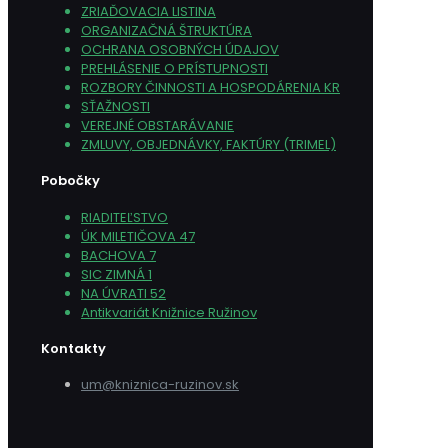
ZRIAĎOVACIA LISTINA
ORGANIZAČNÁ ŠTRUKTÚRA
OCHRANA OSOBNÝCH ÚDAJOV
PREHLÁSENIE O PRÍSTUPNOSTI
ROZBORY ČINNOSTI A HOSPODÁRENIA KR
SŤAŽNOSTI
VEREJNÉ OBSTARÁVANIE
ZMLUVY, OBJEDNÁVKY, FAKTÚRY (TRIMEL)
Pobočky
RIADITEĽSTVO
ÚK MILETIČOVA 47
BACHOVA 7
SIC ZIMNÁ 1
NA ÚVRATI 52
Antikvariát Knižnice Ružinov
Kontakty
um@kniznica-ruzinov.sk