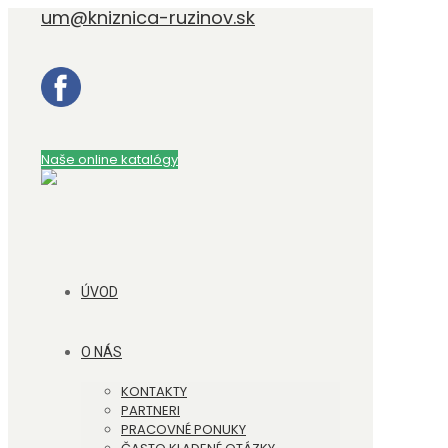
um@kniznica-ruzinov.sk
Naše online katalógy
ÚVOD
O NÁS
KONTAKTY
PARTNERI
PRACOVNÉ PONUKY