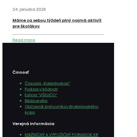
24. januára 2026
Máme za sebou týždeň plný najmä aktivít
pre školákov
Read more
Činnosť
Časopis „Kaleidoskop“
Poézia v kódoch
Edícia “VŠELIČO”
Bibliografia
Občasník knihovníkov Bratislavského
kraja
Verejná Informácia
KNIŽNIČNÝ A VÝPOŽIČNÝ PORIADOK KR