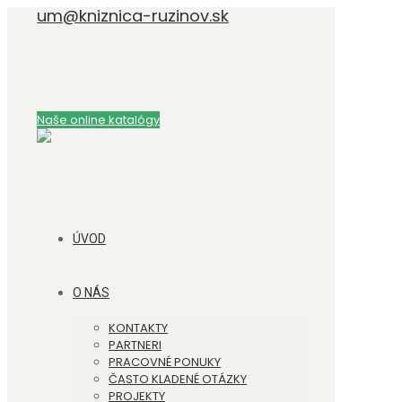
um@kniznica-ruzinov.sk
Naše online katalógy
ÚVOD
O NÁS
KONTAKTY
PARTNERI
PRACOVNÉ PONUKY
ČASTO KLADENÉ OTÁZKY
PROJEKTY