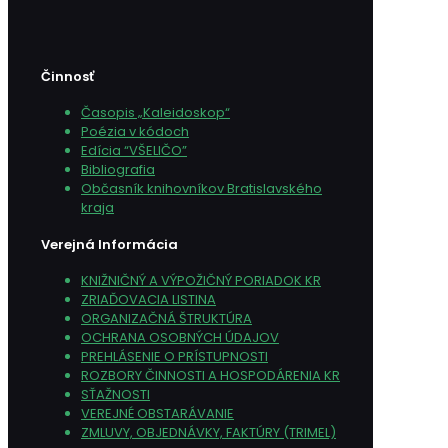
Činnosť
Časopis „Kaleidoskop“
Poézia v kódoch
Edícia “VŠELIČO”
Bibliografia
Občasník knihovníkov Bratislavského
kraja
Verejná Informácia
KNIŽNIČNÝ A VÝPOŽIČNÝ PORIADOK KR
ZRIAĎOVACIA LISTINA
ORGANIZAČNÁ ŠTRUKTÚRA
OCHRANA OSOBNÝCH ÚDAJOV
PREHLÁSENIE O PRÍSTUPNOSTI
ROZBORY ČINNOSTI A HOSPODÁRENIA KR
SŤAŽNOSTI
VEREJNÉ OBSTARÁVANIE
ZMLUVY, OBJEDNÁVKY, FAKTÚRY (TRIMEL)