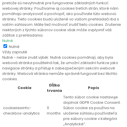
pretože sú nevyhnutné pre fungovanie základných funkcií
webovej stránky. Používame aj cookies tretích strán, ktoré nám
pomáhajú analyzovať a pochopiť, ako používate túto webovú
stránku. Tieto cookies budú uložené vo vašom prehliadači iba s
vaším súhlasom. Máte tiež možnosť zrušiť tieto cookies. Zrušenie
niektorých z týchto súborov cookie však môže ovplyvniť váš
zážitok z prehliadania.
Nutné
Nutné
Vždy zapnuté
Nutné - nelze zrušit výběr. Nutné cookies pomáhají, aby byla
webová stránka použitelná tak, že umožní základní funkce jako
navigace stránky a přístup k zabezpečeným sekcím webové
stránky. Webová stránka nemůže správně fungovat bez těchto
cookies.
Dĺžka
Cookie
Popis
trvania
Tento súbor cookie nastavuje
doplnok GDPR Cookie Consent.
cookielawinfo-
11
Súbor cookie sa používa na
checkbox-analytics
months
uloženie súhlasu používateľa
pre súbory cookie v kategórii
„Analytické“.