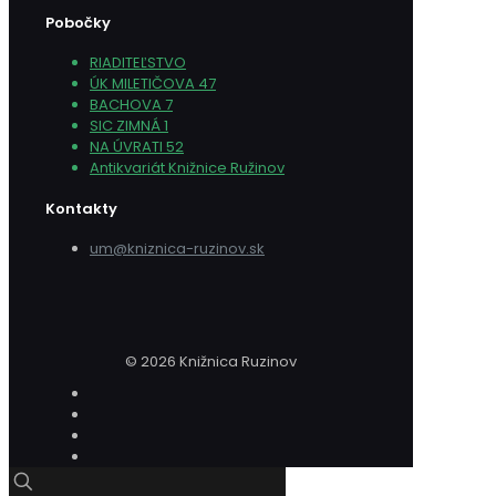
Pobočky
RIADITEĽSTVO
ÚK MILETIČOVA 47
BACHOVA 7
SIC ZIMNÁ 1
NA ÚVRATI 52
Antikvariát Knižnice Ružinov
Kontakty
um@kniznica-ruzinov.sk
© 2026 Knižnica Ruzinov