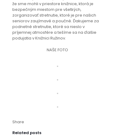
že sme mohli v priestore knižnice, ktorá je
bezpečným miestom pre všetkých,
zorganizovať stretnutie, ktoré je pre našich
seniorov zaujímavé a poučné. Ďakujeme za
podnetné stretnutie, ktoré sa nieslo v
príjemnej atmosfére a tešíme sa na ďalšie
podujatia v Knižnici Ružinov.
NAŠE FOTO
Share
Related posts