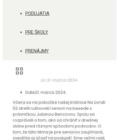
PODUJATIA
PRE ŠKOLY
PRENÁJMY
on
21. marca 2024
Date
21. marca 2024
Včera sa na pobočke našej knižnice Na úvrati
52 stretli ružinovskí seniori na besede s
právničkou Julianou Bencovou. Spolu sa
rozprávali o tom, ako sa chrániť v dnešnej
dobe pred rôznymi spôsobmi podvodov. O
tom, že táto téma je pre seniorov zaujímavá,
svedčila aj účasť na podujatí. Sme veľmi radi,