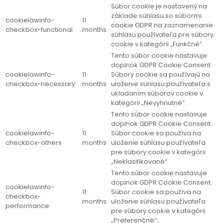
Súbor cookie je nastavený na
základe súhlasu so súbormi
cookielawinfo-
11
cookie GDPR na zaznamenanie
checkbox-functional
months
súhlasu používateľa pre súbory
cookie v kategórii „Funkčné“.
Tento súbor cookie nastavuje
doplnok GDPR Cookie Consent.
cookielawinfo-
11
Súbory cookie sa používajú na
checkbox-necessary
months
uloženie súhlasu používateľa s
ukladaním súborov cookie v
kategórii „Nevyhnutné“.
Tento súbor cookie nastavuje
doplnok GDPR Cookie Consent.
cookielawinfo-
11
Súbor cookie sa používa na
checkbox-others
months
uloženie súhlasu používateľa
pre súbory cookie v kategórii
„Neklasifikované“.
Tento súbor cookie nastavuje
doplnok GDPR Cookie Consent.
cookielawinfo-
11
Súbor cookie sa používa na
checkbox-
months
uloženie súhlasu používateľa
performance
pre súbory cookie v kategórii
„Preferenčné“.