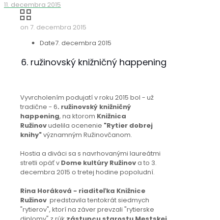
11. decembra 2015
on
7. decembra 2015
Date
7. decembra 2015
6. ružinovský knižničný happening
Vyvrcholením podujatí v roku 2015 bol - už
tradične - 6
. ružinovský knižničný
happening
, na ktorom
Knižnica
Ružinov
udelila ocenenie
"Rytier dobrej
knihy"
významným Ružinovčanom.
Hostia a diváci sa s navrhovanými laureátmi
stretli opäť v
Dome kultúry Ružinov
a to 3.
decembra 2015 o tretej hodine popoludní.
Rina Horáková - riaditeľka Knižnice
Ružinov
predstavila tentokrát siedmych
"rytierov", ktorí na záver prevzali "rytierske
diplomy" z rúk
zástupcu
starostu Mestskej