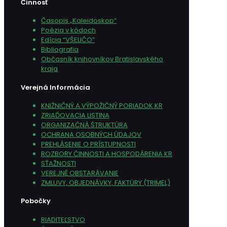
Činnosť
Časopis „Kaleidoskop“
Poézia v kódoch
Edícia “VŠELIČO”
Bibliografia
Občasník knihovníkov Bratislavského
kraja
Verejná Informácia
KNIŽNIČNÝ A VÝPOŽIČNÝ PORIADOK KR
ZRIAĎOVACIA LISTINA
ORGANIZAČNÁ ŠTRUKTÚRA
OCHRANA OSOBNÝCH ÚDAJOV
PREHLÁSENIE O PRÍSTUPNOSTI
ROZBORY ČINNOSTI A HOSPODÁRENIA KR
SŤAŽNOSTI
VEREJNÉ OBSTARÁVANIE
ZMLUVY, OBJEDNÁVKY, FAKTÚRY (TRIMEL)
Pobočky
RIADITEĽSTVO