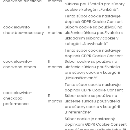
checkbox-functional
months
súhlasu používateľa pre súbory
cookie v kategórii „Funkčné“.
Tento súbor cookie nastavuje
doplnok GDPR Cookie Consent.
cookielawinfo-
11
Súbory cookie sa používajú na
checkbox-necessary
months
uloženie súhlasu používateľa s
ukladaním súborov cookie v
kategórii „Nevyhnutné“.
Tento súbor cookie nastavuje
doplnok GDPR Cookie Consent.
cookielawinfo-
11
Súbor cookie sa používa na
checkbox-others
months
uloženie súhlasu používateľa
pre súbory cookie v kategórii
„Neklasifikované“.
Tento súbor cookie nastavuje
doplnok GDPR Cookie Consent.
cookielawinfo-
11
Súbor cookie sa používa na
checkbox-
months
uloženie súhlasu používateľa
performance
pre súbory cookie v kategórii
„Preferenčné“.
Súbor cookie je nastavený
doplnkom GDPR Cookie Consent
a používa sa na uloženie toho, či