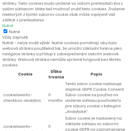
stránku. Tieto cookies budú uložené vo vašom prehliadači iba s
vaším súhlasom. Máte tiež možnosť zrušiť tieto cookies. Zrušenie
niektorých z týchto súborov cookie však môže ovplyvniť váš
zážitok z prehliadania.
Nutné
Nutné
Vždy zapnuté
Nutné - nelze zrušit výběr. Nutné cookies pomáhají, aby byla
webová stránka použitelná tak, že umožní základní funkce jako
navigace stránky a přístup k zabezpečeným sekcím webové
stránky. Webová stránka nemůže správně fungovat bez těchto
cookies.
Dĺžka
Cookie
Popis
trvania
Tento súbor cookie nastavuje
doplnok GDPR Cookie Consent.
cookielawinfo-
11
Súbor cookie sa používa na
checkbox-analytics
months
uloženie súhlasu používateľa
pre súbory cookie v kategórii
„Analytické“.
Súbor cookie je nastavený na
základe súhlasu so súbormi
cookielawinfo-
11
cookie GDPR na zaznamenanie