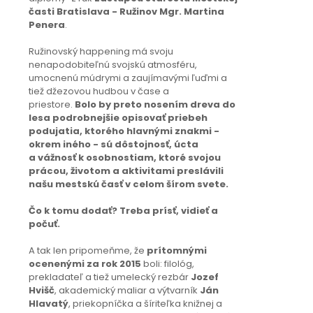
časti Bratislava - Ružinov Mgr. Martina
Penera
.
Ružinovský happening má svoju
nenapodobiteľnú svojskú atmosféru,
umocnenú múdrymi a zaujímavými ľuďmi a
tiež džezovou hudbou v čase a
priestore.
Bolo by preto nosením dreva do
lesa podrobnejšie opisovať priebeh
podujatia, ktorého hlavnými znakmi -
okrem iného - sú dôstojnosť, úcta
a vážnosť k osobnostiam, ktoré svojou
prácou, životom a aktivitami preslávili
našu mestskú časť v celom šírom svete.
Čo k tomu dodať? Treba prísť, vidieť a
počuť.
A tak len pripomeňme, že
prítomnými
ocenenými za rok 2015
boli: filológ,
prekladateľ a tiež umelecký rezbár
Jozef
Hvišč
, akademický maliar a výtvarník
Ján
Hlavatý
, priekopníčka a šíriteľka knižnej a