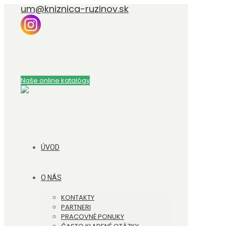
um@kniznica-ruzinov.sk
Naše online katalógy
ÚVOD
O NÁS
KONTAKTY
PARTNERI
PRACOVNÉ PONUKY