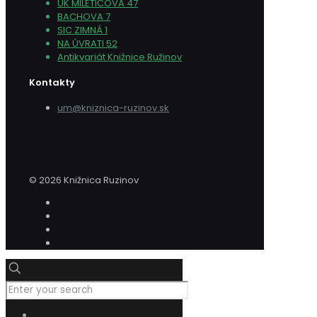
ÚK MILETIČOVA 47
BACHOVA 7
SIC ZIMNÁ 1
NA ÚVRATI 52
Antikvariát Knižnice Ružinov
Kontakty
um@kniznica-ruzinov.sk
© 2026 Knižnica Ruzinov