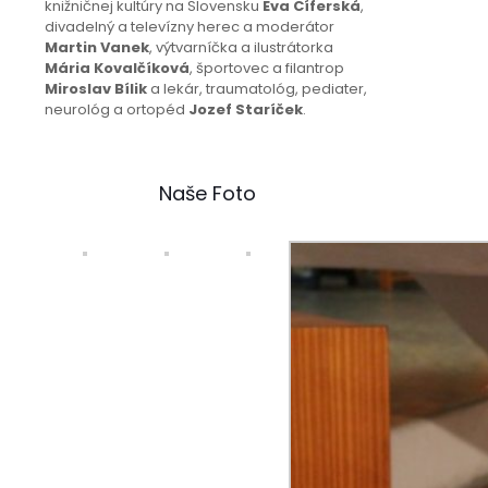
knižničnej kultúry na Slovensku
Eva Cíferská
,
divadelný a televízny herec a moderátor
Martin Vanek
, výtvarníčka a ilustrátorka
Mária Kovalčíková
, športovec a filantrop
Miroslav Bílik
a lekár, traumatológ, pediater,
neurológ a ortopéd
Jozef Staríček
.
Naše Foto