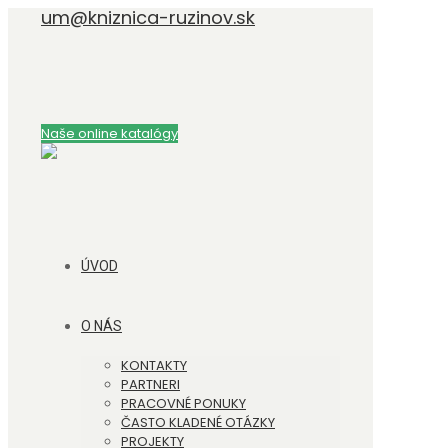
um@kniznica-ruzinov.sk
Naše online katalógy
ÚVOD
O NÁS
KONTAKTY
PARTNERI
PRACOVNÉ PONUKY
ČASTO KLADENÉ OTÁZKY
PROJEKTY