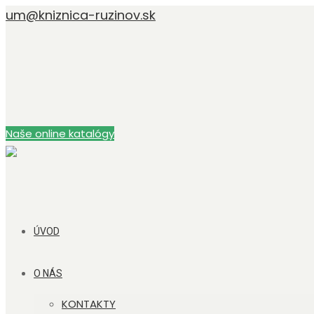
um@kniznica-ruzinov.sk
Naše online katalógy
ÚVOD
O NÁS
KONTAKTY