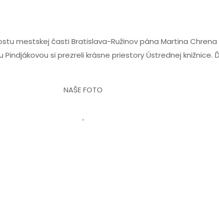
tarostu mestskej časti Bratislava-Ružinov pána Martina Chren
u Pindjákovou si prezreli krásne priestory Ústrednej knižnice
NAŠE FOTO