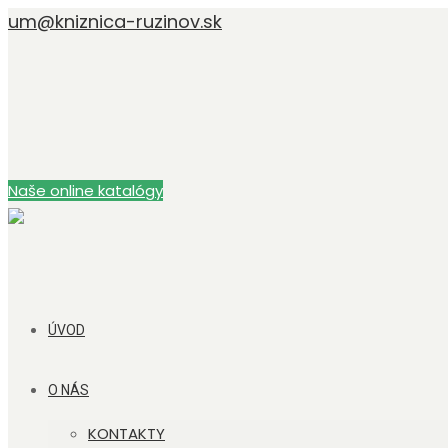
um@kniznica-ruzinov.sk
Naše online katalógy
ÚVOD
O NÁS
KONTAKTY