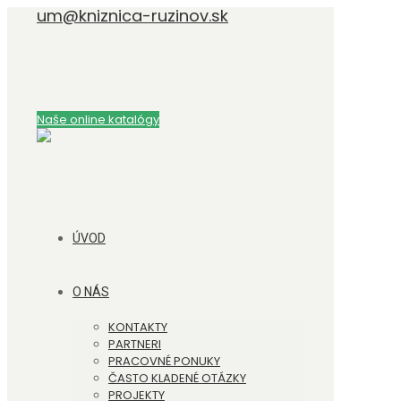
um@kniznica-ruzinov.sk
Naše online katalógy
ÚVOD
O NÁS
KONTAKTY
PARTNERI
PRACOVNÉ PONUKY
ČASTO KLADENÉ OTÁZKY
PROJEKTY