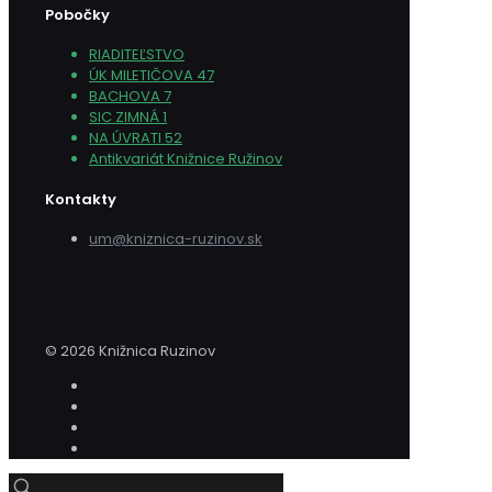
Pobočky
RIADITEĽSTVO
ÚK MILETIČOVA 47
BACHOVA 7
SIC ZIMNÁ 1
NA ÚVRATI 52
Antikvariát Knižnice Ružinov
Kontakty
um@kniznica-ruzinov.sk
© 2026 Knižnica Ruzinov