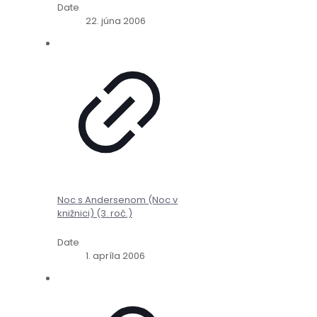
Date
22. júna 2006
Noc s Andersenom (Noc v
knižnici) (3. roč.)
Date
1. apríla 2006