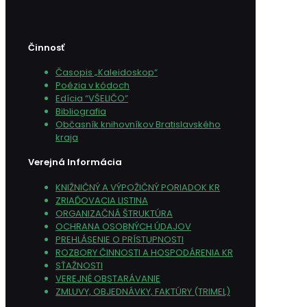
Činnosť
Časopis „Kaleidoskop“
Poézia v kódoch
Edícia “VŠELIČO”
Bibliografia
Občasník knihovníkov Bratislavského
kraja
Verejná Informácia
KNIŽNIČNÝ A VÝPOŽIČNÝ PORIADOK KR
ZRIAĎOVACIA LISTINA
ORGANIZAČNÁ ŠTRUKTÚRA
OCHRANA OSOBNÝCH ÚDAJOV
PREHLÁSENIE O PRÍSTUPNOSTI
ROZBORY ČINNOSTI A HOSPODÁRENIA KR
SŤAŽNOSTI
VEREJNÉ OBSTARÁVANIE
ZMLUVY, OBJEDNÁVKY, FAKTÚRY (TRIMEL)