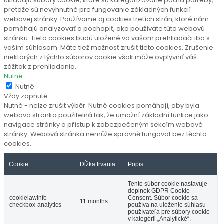
ukladajú súbory cookie, ktoré sú kategorizované podľa potreby,
pretože sú nevyhnutné pre fungovanie základných funkcií
webovej stránky. Používame aj cookies tretích strán, ktoré nám
pomáhajú analyzovať a pochopiť, ako používate túto webovú
stránku. Tieto cookies budú uložené vo vašom prehliadači iba s
vaším súhlasom. Máte tiež možnosť zrušiť tieto cookies. Zrušenie
niektorých z týchto súborov cookie však môže ovplyvniť váš
zážitok z prehliadania.
Nutné
Nutné
Vždy zapnuté
Nutné - nelze zrušit výběr. Nutné cookies pomáhají, aby byla
webová stránka použitelná tak, že umožní základní funkce jako
navigace stránky a přístup k zabezpečeným sekcím webové
stránky. Webová stránka nemůže správně fungovat bez těchto
cookies.
Cookie
Dĺžka trvania
Popis
Tento súbor cookie nastavuje
doplnok GDPR Cookie
cookielawinfo-
Consent. Súbor cookie sa
11 months
checkbox-analytics
používa na uloženie súhlasu
používateľa pre súbory cookie
v kategórii „Analytické“.