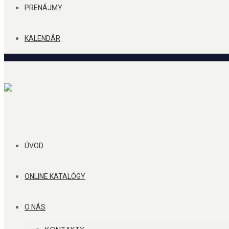
PRENÁJMY
KALENDÁR
ÚVOD
ONLINE KATALÓGY
O NÁS