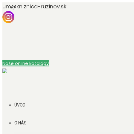
um@kniznica-ruzinov.sk
Naše online katalógy
ÚVOD
O NÁS