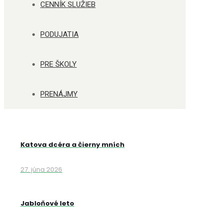
CENNÍK SLUŽIEB
PODUJATIA
PRE ŠKOLY
PRENÁJMY
Katova dcéra a čierny mních
27. júna 2026
Jabloňové leto