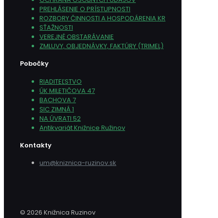
PREHLÁSENIE O PRÍSTUPNOSTI
ROZBORY ČINNOSTI A HOSPODÁRENIA KR
SŤAŽNOSTI
VEREJNÉ OBSTARÁVANIE
ZMLUVY, OBJEDNÁVKY, FAKTÚRY (TRIMEL)
Pobočky
RIADITEĽSTVO
ÚK MILETIČOVA 47
BACHOVA 7
SIC ZIMNÁ 1
NA ÚVRATI 52
Antikvariát Knižnice Ružinov
Kontakty
um@kniznica-ruzinov.sk
© 2026 Knižnica Ruzinov