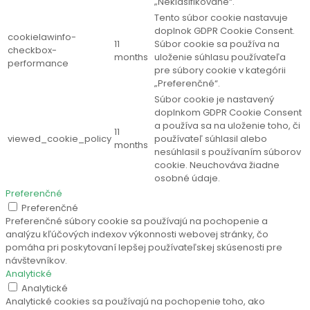
„Neklasifikované“.
Tento súbor cookie nastavuje
doplnok GDPR Cookie Consent.
cookielawinfo-
11
Súbor cookie sa používa na
checkbox-
months
uloženie súhlasu používateľa
performance
pre súbory cookie v kategórii
„Preferenčné“.
Súbor cookie je nastavený
doplnkom GDPR Cookie Consent
a používa sa na uloženie toho, či
11
viewed_cookie_policy
používateľ súhlasil alebo
months
nesúhlasil s používaním súborov
cookie. Neuchováva žiadne
osobné údaje.
Preferenčné
Preferenčné
Preferenčné súbory cookie sa používajú na pochopenie a
analýzu kľúčových indexov výkonnosti webovej stránky, čo
pomáha pri poskytovaní lepšej používateľskej skúsenosti pre
návštevníkov.
Analytické
Analytické
Analytické cookies sa používajú na pochopenie toho, ako