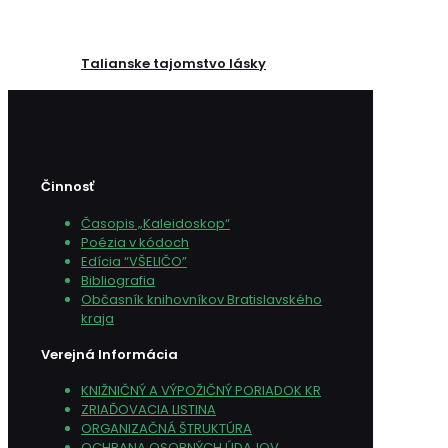
Talianske tajomstvo lásky
Činnosť
Časopis „Kaleidoskop“
Poézia v kódoch
Edícia “VŠELIČO”
Bibliografia
Občasník knihovníkov Bratislavského
kraja
Verejná Informácia
KNIŽNIČNÝ A VÝPOŽIČNÝ PORIADOK KR
ZRIAĎOVACIA LISTINA
ORGANIZAČNÁ ŠTRUKTÚRA
OCHRANA OSOBNÝCH ÚDAJOV