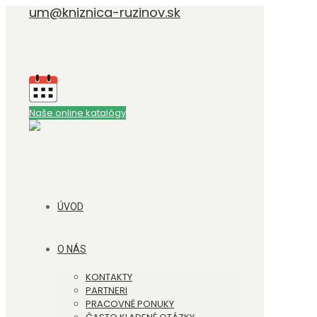
um@kniznica-ruzinov.sk
Naše online katalógy
ÚVOD
O NÁS
KONTAKTY
PARTNERI
PRACOVNÉ PONUKY