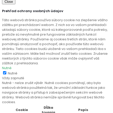
Close
Prehľad ochrany osobných údajov
Táto webová stránka používa súbory cookie na zlepšenie vášho
zážitku pri prechádzaní webom. Z nich sa vo vašom prehliadači
ukladajú súbory cookie, ktoré sú kategorizované podľa potreby,
pretože sú nevyhnutné pre fungovanie základných funkcií
webovej stránky. Používame aj cookies tretích strán, ktoré nám
pomáhajú analyzovať a pochopiť, ako používate túto webovú
stránku. Tieto cookies budú uložené vo vašom prehliadači iba s
vaším súhlasom. Máte tiež možnosť zrušiť tieto cookies. Zrušenie
niektorých z týchto súborov cookie však môže ovplyvniť váš
zážitok z prehliadania.
Nutné
Nutné
Vždy zapnuté
Nutné - nelze zrušit výběr. Nutné cookies pomáhají, aby byla
webová stránka použitelná tak, že umožní základní funkce jako
navigace stránky a přístup k zabezpečeným sekcím webové
stránky. Webová stránka nemůže správně fungovat bez těchto
cookies.
Dĺžka
Cookie
Popis
trvania