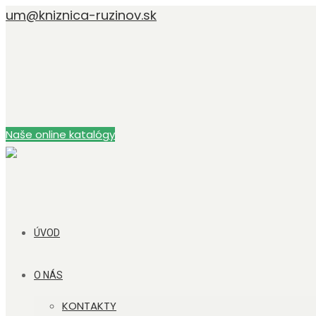
um@kniznica-ruzinov.sk
Naše online katalógy
ÚVOD
O NÁS
KONTAKTY