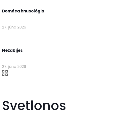
Domáca hnusológia
27. júna 2026
Nezabiješ
27. júna 2026
Svetlonos